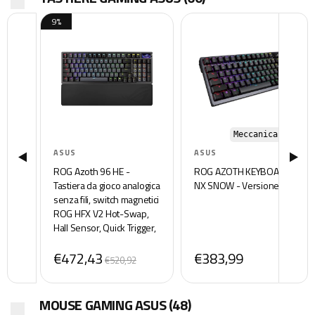
9%
Meccanica, UK
ASUS
ASUS
ROG Azoth 96 HE -
ROG AZOTH KEYBOARD
Tastiera da gioco analogica
NX SNOW - Versione UK
senza fili, switch magnetici
ROG HFX V2 Hot-Swap,
Hall Sensor, Quick Trigger,
Display OLED, connettività
€472,43
€383,99
Moda, 8K Polling Rate
€520,92
MOUSE GAMING ASUS
(48)