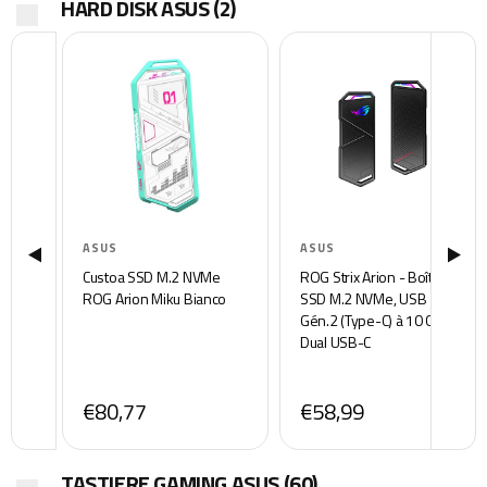
HARD DISK ASUS
(2)
ASUS
ASUS
Custoa SSD M.2 NVMe
ROG Strix Arion - Boîtier
ROG Arion Miku Bianco
SSD M.2 NVMe, USB 3.2
Gén.2 (Type-C) à 10 GB/s,
Dual USB-C
€80,77
€58,99
TASTIERE GAMING ASUS
(60)