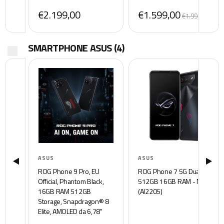
144Hz, RAM 16GB, 1TB
14650HX, Nvidia GeForce
€2.199,00
€1.599,00
SSD, Win11 Home, Grigio,
RTX 5060, RAM 16GB,
€1.999,00
Layout ITA
1TB SSD, WIN11 Home,
Grigio
SMARTPHONE ASUS
(4)
ASUS
ASUS
ROG Phone 9 Pro, EU
ROG Phone 7 5G Dual SIM
Official, Phantom Black,
512GB 16GB RAM - NERO
16GB RAM 512GB
(AI2205)
Storage, Snapdragon® 8
Elite, AMOLED da 6,78"
185Hz, Fotocamera da