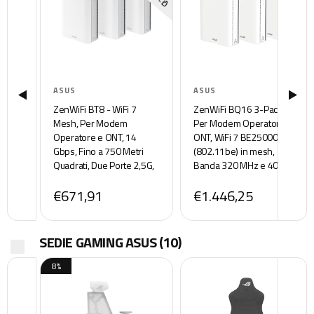
ASUS
ASUS
ZenWiFi BT8 - WiFi 7
ZenWiFi BQ16 3-Pack -
Mesh, Per Modem
Per Modem Operatore e
Operatore e ONT, 14
ONT, WiFi 7 BE25000
Gbps, Fino a 750 Metri
(802.11be) in mesh,
Quadrati, Due Porte 2,5G,
Banda 320 MHz e 4096-
Parental Control, Smart
QAM, Due Porte 10G, WAN
€671,91
€1.446,25
Home Master SSIDs, 4G &
di backup, Sicurezza di
5G Mobile Tethering, 3
Rete e Compatibile con
Pezzi, Bianco
AiMesh, Bianco
SEDIE GAMING ASUS
(10)
8%