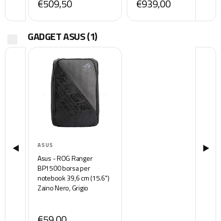
€509,50
€939,00
White
Windows 11 Home, Nero
GADGET ASUS
(1)
ASUS
Asus - ROG Ranger
BP1500 borsa per
notebook 39,6 cm (15.6")
Zaino Nero, Grigio
€59,00