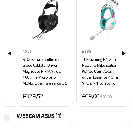
MIGLIOR PREZZO
ASUS
ASUS
ROG Kithara, Cuffie da
TUF Gaming H1 Gen II
Gioco Cablate, Driver
Hatsune Miku Edition
Magnetico HiFIMAN da
(Wired USB-A50mm,
100 mm, Microfono
driver Essence 40 mm,
MEMS, Due Ingressi da 3,5
Virtual 7.1 Surround
mm, Compatibile con PC,
Sound, microfono
€329,52
€69,00
Switch, PS5 e Dispositivi
certificato TeamSpeak,
€83,80
Mobili, Nero
leggero 297 g, per PC,
PS5)
WEBCAM ASUS
(1)