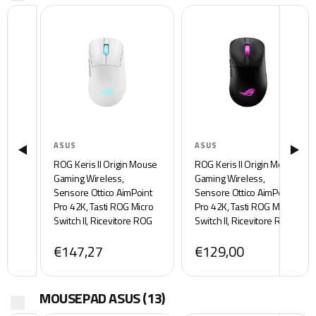
ASUS
ASUS
ROG Keris II Origin Mouse
ROG Keris II Origin Mouse
Gaming Wireless,
Gaming Wireless,
Sensore Ottico AimPoint
Sensore Ottico AimPoint
Pro 42K, Tasti ROG Micro
Pro 42K, Tasti ROG Micro
Switch II, Ricevitore ROG
Switch II, Ricevitore ROG
Omni, 5 Pulsanti
Omni, 5 Pulsanti
€147,27
€129,00
Programmabili,
Programmabili,
Ergonomico, Solo 64 g di
Ergonomico, Solo 64 g di
Peso, Bianco
Peso, Nero
MOUSEPAD ASUS
(13)