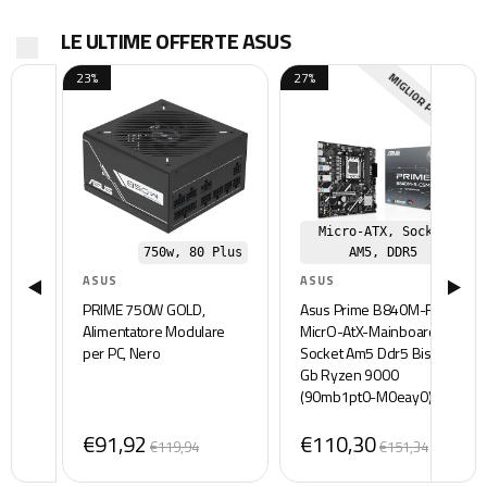
LE ULTIME OFFERTE ASUS
23%
27%
MIGLIOR PREZZO
Micro-ATX, Socket
750w, 80 Plus
AM5, DDR5
ASUS
ASUS
PRIME 750W GOLD,
Asus Prime B840M-R
Alimentatore Modulare
MicrO-AtX-Mainboard
per PC, Nero
Socket Am5 Ddr5 Bis 128
Gb Ryzen 9000
(90mb1pt0-M0eay0)
€91,92
€110,30
€119,94
€151,34