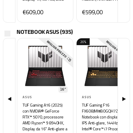
Ethernet, Caricatore
32Gbx2), SSD Gen3 M.2
€609,00
€599,00
Wireless da 15W, Google
NVMe, LAN 2.5 Gb, WiFi 6E,
Play, Nero
Nero
NOTEBOOK ASUS
(935)
20%
MIGLIOR PREZZO
MIGLIOR PREZZO
16"
16"
ASUS
ASUS
TUF Gaming A16 (2025)
TUF Gaming F16
con NVIDIA® GeForce
FX608JMI#B0GQH7ZDN4,
RTX™ 5070, processore
Notebook con display 16"
AMD Ryzen™ 9 8940HX,
IPS Anti-glare, 144Hz,
Display da 16" Anti-glare a
Intel® Core™ i7 Processor