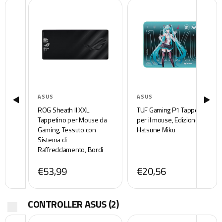
ASUS
ASUS
ROG Sheath II XXL
TUF Gaming P1 Tappetino
Tappetino per Mouse da
per il mouse, Edizione
Gaming, Tessuto con
Hatsune Miku
Sistema di
Raffreddamento, Bordi
Resistenti con Cuciture più
€53,99
€20,56
Sottili, Base in Gomma
Antiscivolamento, 400 x
900 x 3mm, Nero
CONTROLLER ASUS
(2)