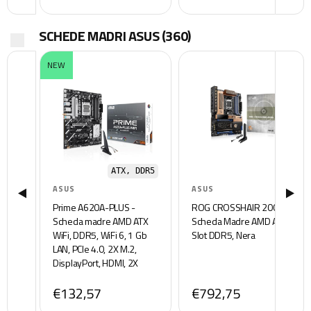
HPWR staccabile)
SCHEDE MADRI ASUS
(360)
NEW
ATX, DDR5
ASUS
ASUS
Prime A620A-PLUS -
ROG CROSSHAIR 2006,
Scheda madre AMD ATX
Scheda Madre AMD ATX,
WiFi, DDR5, WiFi 6, 1 Gb
Slot DDR5, Nera
LAN, PCIe 4.0, 2X M.2,
DisplayPort, HDMI, 2X
USB-C 5 Gb
€132,57
€792,75