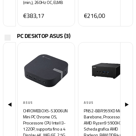
(min,), 260Hz OC, ELMB
Sync, USB-C, Compatibile
€383,17
€216,00
con G-Sync,
DisplayWidget Center,
Aura Sync, Verde-Azzurro
PC DESKTOP ASUS
(3)
ASUS
ASUS
CHROMEBOX5-S3006UN
PN52-BBR959XD Mini PC
Mini PC Chrome OS,
Barebone, Processore
Processore CPU Intel I3-
AMD Ryzen9 5900HX,
1220P, supporta fino a 4
Scheda grafica AMD
Display 4K, WiFi 6E, 2.5G
Radeon, RAM DDR4 (Max