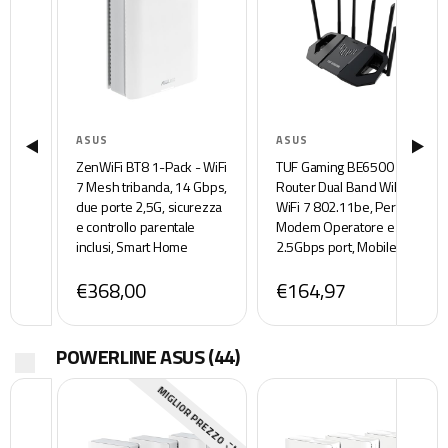
ASUS
ASUS
ZenWiFi BT8 1-Pack - WiFi
TUF Gaming BE6500
7 Mesh tribanda, 14 Gbps,
Router Dual Band WiFi 7,
due porte 2,5G, sicurezza
WiFi 7 802.11be, Per
e controllo parentale
Modem Operatore e ONT,
inclusi, Smart Home
2.5Gbps port, Mobile
Master SSIDs, 4G & 5G
Game Mode, Mesh WiFi,
€368,00
€164,97
Mobile Tethering, bianco
Gear Accelerator, Adaptive
QoS, Port Forwarding,
Mobile Tethering
POWERLINE ASUS
(44)
MIGLIOR PREZZO