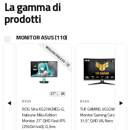
La gamma di
prodotti
MONITOR ASUS
(110)
MIGLIOR PREZZO
27", 2K
31"
ASUS
ASUS
ROG Strix XG27ACMEG-G,
TUF GAMING VG32WQ3B,
Hatsune Miku Edition
Monitor Gaming Curvo da
Monitor 27" QHD Fast-IPS
31,5", QHD VA, Nero
(2560x1440), 0,3ms