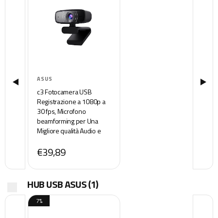
ASUS
c3 Fotocamera USB
Registrazione a 1080p a
30 fps, Microfono
beamforming per Una
Migliore qualità Audio e
Video in Streaming in
€39,89
Diretta e Clip Regolabile
Che Si Adatta a Vari
dispositivi
HUB USB ASUS
(1)
7%