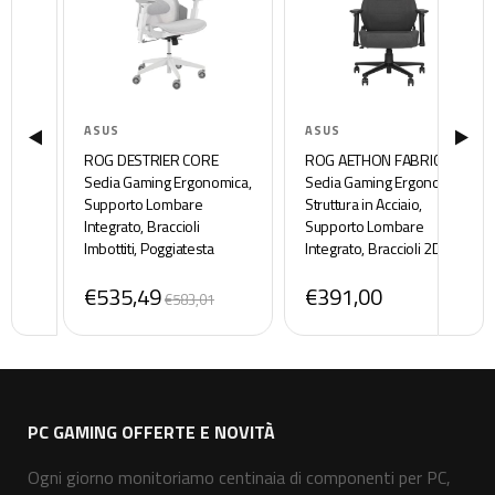
ASUS
ASUS
ROG DESTRIER CORE
ROG AETHON FABRIC
Sedia Gaming Ergonomica,
Sedia Gaming Ergonomica,
Supporto Lombare
Struttura in Acciaio,
Integrato, Braccioli
Supporto Lombare
Imbottiti, Poggiatesta
Integrato, Braccioli 2D
Bidirezionale, Design
Imbottiti, Rivestimento in
€535,49
€391,00
Futuristico, Pensata per il
Tessuto e Cuscini in
€583,01
Gaming Mobile, Peso
Schiuma, Peso Massimo
Massimo 136kg, Bianca
136kg, Grigia
PC GAMING OFFERTE E NOVITÀ
Ogni giorno monitoriamo centinaia di componenti per PC,