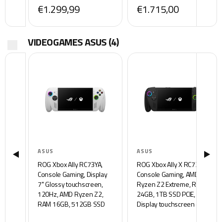
€1.299,99
€1.715,00
50MP Sony® Lytia 700
VIDEOGAMES ASUS
(4)
ASUS
ASUS
ROG Xbox Ally RC73YA,
ROG Xbox Ally X RC73XA,
Console Gaming, Display
Console Gaming, AMD
7" Glossy touchscreen,
Ryzen Z2 Extreme, RAM
120Hz, AMD Ryzen Z2,
24GB, 1TB SSD PCIE,
RAM 16GB, 512GB SSD
Display touchscreen da 7"
PCIE, Windows 11 Home,
a 120Hz, Impulse Trigger,