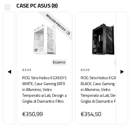
CASE PC ASUS
(8)
MIGLIOR PREZZO
bianco
nero
ASUS
ASUS
ROG Strix Helios II GX601S
ROG Strix Helios II GX601S
WHITE, Case Gaming EATX
BLACK, Case Gaming EATX
in Alluminio, Vetro
in Alluminio, Vetro
Temperato ai Lati, Design a
Temperato ai Lati, Design a
Griglia di Diamanti e Filtro
Griglia di Diamanti e Filtro
3D, 4 Ventole ARGB
3D, 4 Ventole ARGB
€350,99
€354,50
Preinstallate, Cinghie per il
Preinstallate, Cinghie per il
Trasporto, Bianco
Trasporto, Nero