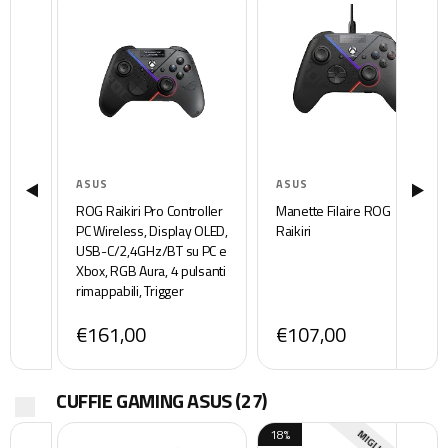
ASUS
ASUS
ROG Raikiri Pro Controller
Manette Filaire ROG
PC Wireless, Display OLED,
Raikiri
USB-C/2,4GHz/BT su PC e
Xbox, RGB Aura, 4 pulsanti
rimappabili, Trigger
step/lineari, Sensibilità
€161,00
€107,00
Regolabile, Jack da 3,5
mm, ESS DAC, Nero
CUFFIE GAMING ASUS
(27)
18%