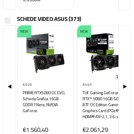
SCHEDE VIDEO ASUS
(373)
NEW
NEW
16 GB
ASUS
ASUS
PRIME RTX5080 OC EVO,
TUF Gaming GeForce
Scheda Grafica 16GB
RTX™ 5080 16GB GDDR7
GDDR7 Nera, NVIDIA
BTF OC Edition Gaming
GeForce
Graphics Card (PCIe® 5.0,
HDMI®/DP 2.1, 3.6-slot,
componenti di grado
€1.560,40
€2.061,29
militare, adattatore GC-