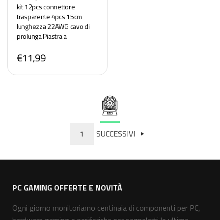
kit 12pcs connettore
trasparente 4pcs 15cm
lunghezza 22AWG cavo di
prolunga Piastra a
cavo/piastra per saldatura
€11,99
senza slot e 3pin LED di
collegamento angolare
1
SUCCESSIVI
PC GAMING OFFERTE E NOVITÀ
Ogni giorno monitoriamo centinaia di componenti per PC,