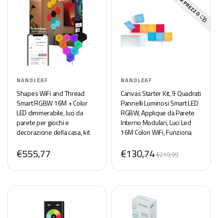
MIGLIOR PREZZO
NANOLEAF
NANOLEAF
Shapes WiFi and Thread
Canvas Starter Kit, 9 Quadrati
Smart RGBW 16M + Color
Pannelli Luminosi Smart LED
LED dimmerabile, luci da
RGBW, Applique da Parete
parete per giochi e
Interno Modulari, Luci Led
decorazione della casa, kit
16M Colori WiFi, Funziona
più intelligente (kit più
con Alexa, Sincronia Musica e
€555,77
€130,74
intelligente con esagoni neri
Monitor, Deco e Gaming
€219,99
(confezione da 9