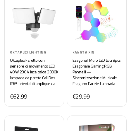
OKTAPLEX LIGHTING
KANGTAIXIN
Oktaplex Faretto con
Esagonali Muro LED Luci 8pcs
sensore di movimento LED
Esagonale Gaming RGB
40 W 230 V luce calda 3000K
Pannelli —
lampada da parete Cali Dos
Sincronizzazione Musicale
IP65 orientabili applique da
Esagono Parete Lampada
parete da esterno antracite
Stanza Esagoni Pannello
€62,99
€29,99
3200 lumen
Wall Luce