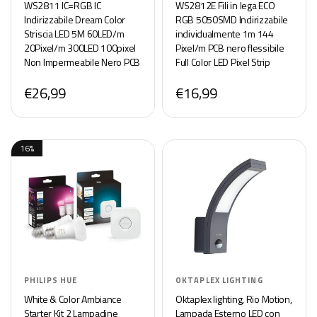
WS2811 IC=RGB IC
WS2812E Fili in lega ECO
Indirizzabile Dream Color
RGB 5050SMD Indirizzabile
Striscia LED 5M 60LED/m
individualmente 1m 144
20Pixel/m 300LED 100pixel
Pixel/m PCB nero flessibile
Non Impermeabile Nero PCB
Full Color LED Pixel Strip
Flessibile DC12V Effetto
Dream Color IP30 Non
€26,99
€16,99
Inseguimento per la
impermeabile Progetti fai-
Decorazione Casa
da-te DC5V
16%
PHILIPS HUE
OKTAPLEX LIGHTING
White & Color Ambiance
Oktaplex lighting, Rio Motion,
Starter Kit 2 Lampadine
Lampada Esterno LED con