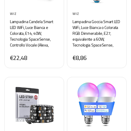
WIZ
WIZ
Lampadina Candela Smart
Lampadina Goccia Smart LED
LED WiFi, Luce Bianca e
WiFi, Luce Bianca o Colorata
Colorata, E14, 40W,
RGB Dimmerabile, E27,
Tecnologia SpaceSense,
equivalente a 60W,
Controllo Vocale (Alexa,
Tecnologia SpaceSense,
Apple HomeKit, Google
Controllo tramite app o
€22,48
€8,86
Home), confezione da 2
Controllo Vocale (Alexa,
Apple HomeKit, Google
Home)