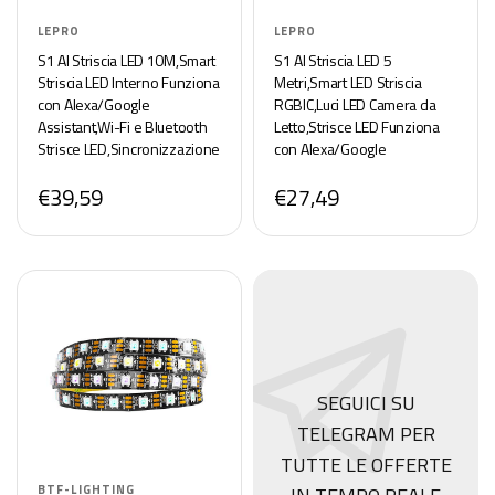
LEPRO
LEPRO
S1 AI Striscia LED 10M,Smart
S1 AI Striscia LED 5
Striscia LED Interno Funziona
Metri,Smart LED Striscia
con Alexa/Google
RGBIC,Luci LED Camera da
Assistant,Wi-Fi e Bluetooth
Letto,Strisce LED Funziona
Strisce LED,Sincronizzazione
con Alexa/Google
Musicale per TV,Progettista
Assistant,Segmento di
€39,59
€27,49
Illuminazione AI
Colore DIY,Progettista
Personalizzato
Illuminazione AI
Personalizzato
SEGUICI SU
TELEGRAM PER
TUTTE LE OFFERTE
BTF-LIGHTING