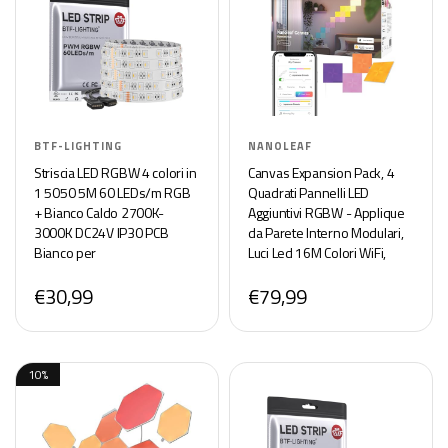
BTF-LIGHTING
NANOLEAF
Striscia LED RGBW 4 colori in
Canvas Expansion Pack, 4
1 5050 5M 60 LEDs/m RGB
Quadrati Pannelli LED
+ Bianco Caldo 2700K-
Aggiuntivi RGBW - Applique
3000K DC24V IP30 PCB
da Parete Interno Modulari,
Bianco per
Luci Led 16M Colori WiFi,
Retroilluminazione TV, Cucina
Funziona con Alexa,
€30,99
€79,99
e Decorazione Casa(Senza
Sincronia Musica e Monitor,
Adattatore o Controller)
Deco e Gaming
10%