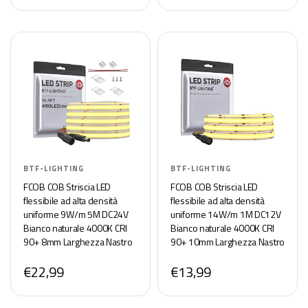
– Pacco da 6 Pezzi
BTF-LIGHTING
BTF-LIGHTING
FCOB COB Striscia LED
FCOB COB Striscia LED
flessibile ad alta densità
flessibile ad alta densità
uniforme 9W/m 5M DC24V
uniforme 14W/m 1M DC12V
Bianco naturale 4000K CRI
Bianco naturale 4000K CRI
90+ 8mm Larghezza Nastro
90+ 10mm Larghezza Nastro
LED dimmerabile per
LED dimmerabile per
€22,99
€13,99
decorazioni (senza
decorazioni(senza
adattatore o controller)
adattatore o controller)