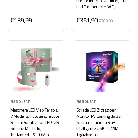
Parete Interno Modulari, Luci
Led Dimmerabile WiFi,
Funziona con Alexa,
€189,99
€351,90
Sincronia Musicale,
€369,99
Decorazioni Casa
NANOLEAF
NANOLEAF
Maschera LED Viso Terapia,
Striscia LED Zigzag per
7 Modalità, Fototerapia Luce
Monitor PC Gaming da 32",
Rossa Portatile con LED NIR,
Striscia Luminosa RGB
Silicone Morbido,
Intelligente USB-C 2,5M
Trattamento 5-10 Min,
Tagliabile con