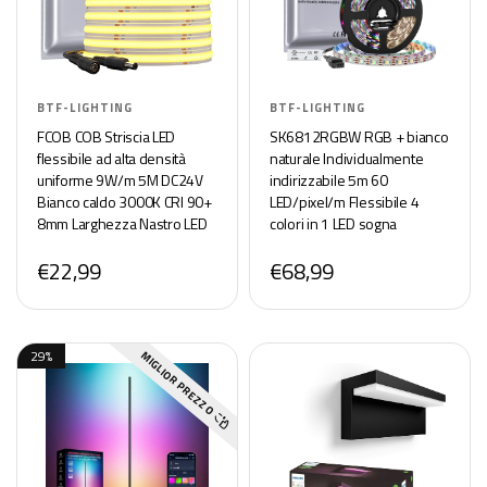
BTF-LIGHTING
BTF-LIGHTING
FCOB COB Striscia LED
SK6812RGBW RGB + bianco
flessibile ad alta densità
naturale Individualmente
uniforme 9W/m 5M DC24V
indirizzabile 5m 60
Bianco caldo 3000K CRI 90+
LED/pixel/m Flessibile 4
8mm Larghezza Nastro LED
colori in 1 LED sogna
dimmerabile per decorazioni
colorato Striscia LED IP30
€22,99
€68,99
(senza adattatore o
Non impermeabile DC5VPCB
controller)
bianco
29%
MIGLIOR PREZZO