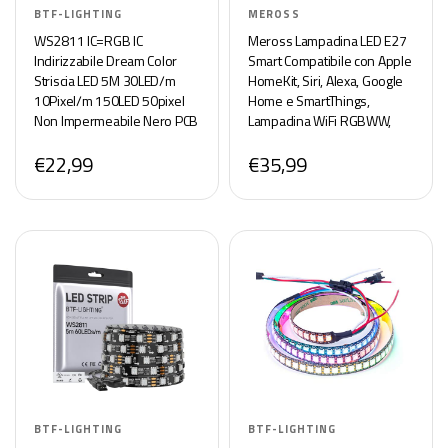
BTF-LIGHTING
MEROSS
WS2811 IC=RGB IC
Meross Lampadina LED E27
Indirizzabile Dream Color
Smart Compatibile con Apple
Striscia LED 5M 30LED/m
HomeKit, Siri, Alexa, Google
10Pixel/m 150LED 50pixel
Home e SmartThings,
Non Impermeabile Nero PCB
Lampadina WiFi RGBWW,
Flessibile DC12V Effetto
Dimmerabile, Multicolore,
€22,99
€35,99
Inseguimento per la
Controllo Vocale, 2700k-
Decorazione Casa
6500k, 2 Pezzi
BTF-LIGHTING
BTF-LIGHTING