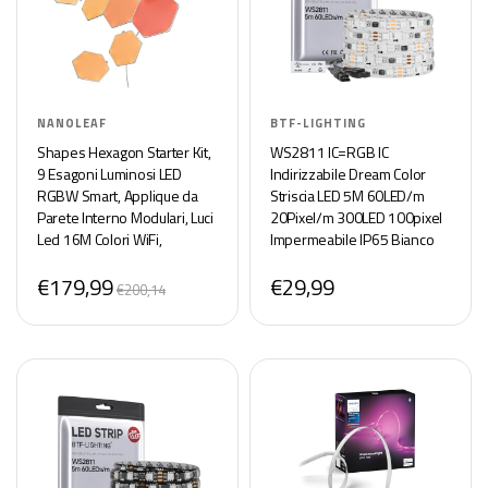
NANOLEAF
BTF-LIGHTING
Shapes Hexagon Starter Kit,
WS2811 IC=RGB IC
9 Esagoni Luminosi LED
Indirizzabile Dream Color
RGBW Smart, Applique da
Striscia LED 5M 60LED/m
Parete Interno Modulari, Luci
20Pixel/m 300LED 100pixel
Led 16M Colori WiFi,
Impermeabile IP65 Bianco
Funziona con Alexa,
PCB Flessibile DC12V Effetto
€179,99
€29,99
Sincronia Musica e Monitor,
Inseguimento per la
€200,14
Deco e Gaming
Decorazione Casa