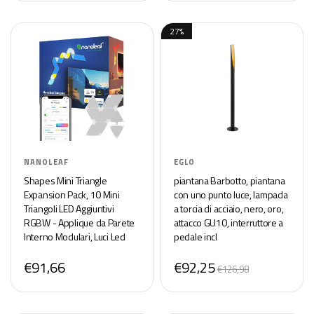
27%
NANOLEAF
EGLO
Shapes Mini Triangle
piantana Barbotto, piantana
Expansion Pack, 10 Mini
con uno punto luce, lampada
Triangoli LED Aggiuntivi
a torcia di acciaio, nero, oro,
RGBW - Applique da Parete
attacco GU10, interruttore a
Interno Modulari, Luci Led
pedale incl
16M Colori WiFi, Funziona
€91,66
€92,25
con Alexa, Sincronia Musica e
€126,98
Monitor