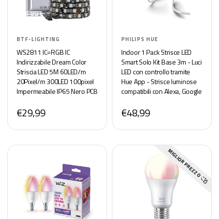
BTF-LIGHTING
PHILIPS HUE
WS2811 IC=RGB IC
Indoor 1 Pack Strisce LED
Indirizzabile Dream Color
Smart Solo Kit Base 3m - Luci
Striscia LED 5M 60LED/m
LED con controllo tramite
20Pixel/m 300LED 100pixel
Hue App - Strisce luminose
Impermeabile IP65 Nero PCB
compatibili con Alexa, Google
Flessibile DC12V Effetto
Assistant e Apple HomeKit
€29,99
€48,99
Inseguimento per la
Decorazione Casa
MIGLIOR PREZZO