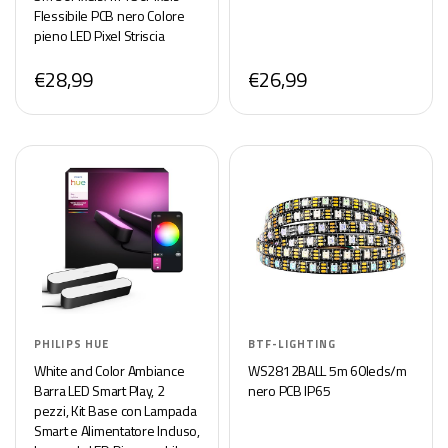
Flessibile PCB nero Colore
pieno LED Pixel Striscia
Dream Color IP30 Non
€28,99
€26,99
impermeabile Solo DC5V
PHILIPS HUE
BTF-LIGHTING
White and Color Ambiance
WS2812BALL 5m 60leds/m
Barra LED Smart Play, 2
nero PCB IP65
pezzi, Kit Base con Lampada
Smart e Alimentatore Incluso,