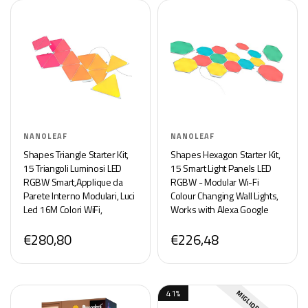
NANOLEAF
NANOLEAF
Shapes Triangle Starter Kit,
Shapes Hexagon Starter Kit,
15 Triangoli Luminosi LED
15 Smart Light Panels LED
RGBW Smart,Applique da
RGBW - Modular Wi-Fi
Parete Interno Modulari, Luci
Colour Changing Wall Lights,
Led 16M Colori WiFi,
Works with Alexa Google
Funziona con Alexa,
Assistant Apple Homekit, for
€280,80
€226,48
Sincronia Musica e Monitor
Room Decor & Gaming
41%