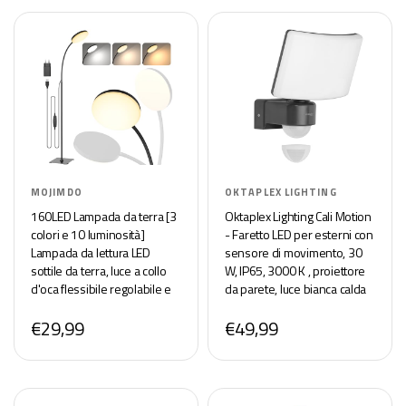
MOJIMDO
OKTAPLEX LIGHTING
160LED Lampada da terra [3
Oktaplex Lighting Cali Motion
colori e 10 luminosità]
- Faretto LED per esterni con
Lampada da lettura LED
sensore di movimento, 30
sottile da terra, luce a collo
W, IP65, 3000 K , proiettore
d'oca flessibile regolabile e
da parete, luce bianca calda
dimmerabile per camera da
con funzione Master, colore
€29,99
€49,99
letto per bambini, ufficio
antracite