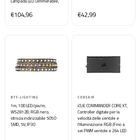
Lampada LED Dimmerabile,
Nero
€104,96
€42,99
BTF-LIGHTING
CORSAIR
1m, 100 LED/pix/m,
iCUE COMMANDER CORE XT,
WS2812B, RGB nero,
Controller digitale per la
striscia indirizzabile 5050
velocità delle ventole e
SMD, 5V, IP30
l'illuminazione RGB (Fino a
sei PWM ventole e 264 LED
RGB, modalità Zero RPM,