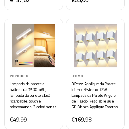
POPOIRON
LEDMO
Lampada da parete a
8 Pezzi Applique da Parete
batteria da 7500 mAh,
Interno/Esterno 12W
lampada da parete a LED
Lampada da Parete Angolo
ricaricabile, touch e
del Fascio Regolabile su e
telecomando, 3 colori senza
Giù Bianco Applique Esterno
fili, girevole a 360°,
IP65 Impermeabile 3000K
€49,99
€169,98
luminosità regolabile con 15
Bianco Caldo
colori RGB