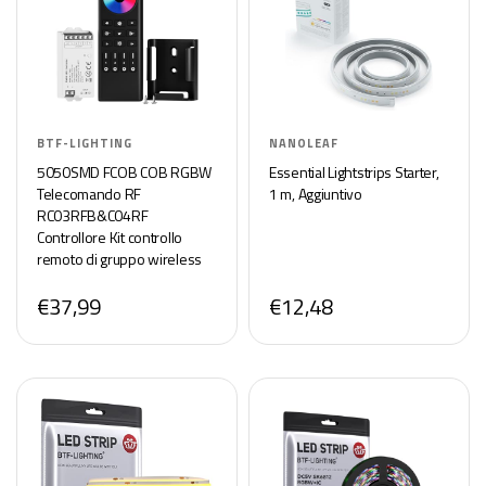
BTF-LIGHTING
NANOLEAF
5050SMD FCOB COB RGBW
Essential Lightstrips Starter,
Telecomando RF
1 m, Aggiuntivo
RC03RFB&C04RF
Controllore Kit controllo
remoto di gruppo wireless
RF 2,4 GHz a 4 zone per
€37,99
€12,48
strisce LED RGBW (+ V R G B
W) a 5 pin DC5V DC12V
DC24V