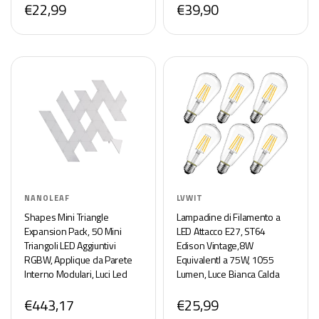
€22,99
€39,90
monitoraggio temperatura)
Nero
NANOLEAF
LVWIT
Shapes Mini Triangle
Lampadine di Filamento a
Expansion Pack, 50 Mini
LED Attacco E27, ST64
Triangoli LED Aggiuntivi
Edison Vintage,8W
RGBW, Applique da Parete
EquivalentI a 75W, 1055
Interno Modulari, Luci Led
Lumen, Luce Bianca Calda
16M Colori WiFi, Funziona
2700K,Consumo
€443,17
€25,99
con Alexa, Sincronia Musica e
Basso,Risparmio
Monitor
Energetico,Non Dimmerabile