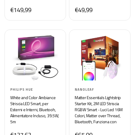
Protezione Occhi, Infrarossi
Sincronizzazione Musicale e
€149,99
€49,99
Ricaricabile
Mirror Schermo, Controllo
Tramite App
PHILIPS HUE
NANOLEAF
White and Color Ambiance
Matter Essentials Lightstrip
Striscia LED Smart, per
Starter Kit, 2M LED Striscia
Esterni e Interni, Bluetooh,
RGBW Smart - Luci Led 16M
Alimentatore Incluso, 39.5W,
Colori, Matter over Thread,
5m
Bluetooth, Funziona con
Google Home Apple,
€137,62
€65,00
Sincronia Musica e Monitor