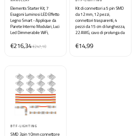
NANOLEAF
BTF-LIGHTING
Elements Starter Kit, 7
Kit di connettori a 5 pin SMD
Esagoni Luminosi LED Effetto
da 12 mm, 12 pezzi,
Legno Smart - Applique da
connettori trasparenti, 4
Parete Interno Modulari, Luci
pezzi da 15 cm di lunghezza,
Led Dimmerabile WiFi,
22 AWG, cavo di prolunga da
Funziona con Alexa,
filo a scheda per saldatura
€216,34
€14,99
Sincronia Musicale,
senza spazi e connessione
€247,10
Decorazioni Casa
BTF-LIGHTING
SMD 3pin 10mm connettore