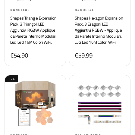
NANOLEAF
NANOLEAF
Shapes Triangle Expansion
Shapes Hexagon Expansion
Pack, 3 Triangoli LED
Pack, 3 Esagoni LED
Aggiuntivi RGBW, Applique
Aggiuntivi RGBW - Applique
da Parete Interno Modulari,
da Parete Interno Modulari,
Luci Led 16M Colori WiFi,
Luci Led 16M Colori WiFi,
Funziona con Alexa,
Funziona con Alexa,
€54,90
€59,99
Sincronia Musica e Monitor,
Sincronia Musica e Monitor,
Deco e Gaming
Deco e Gaming
12%