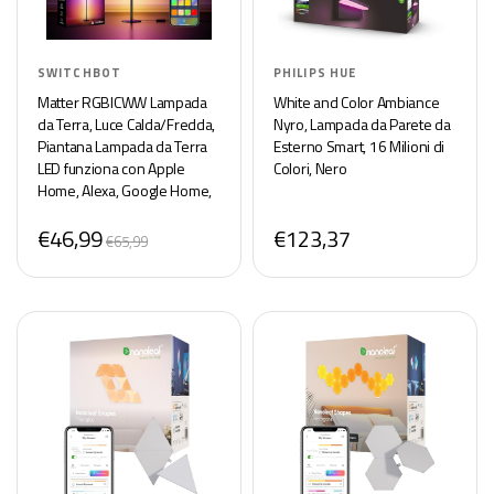
SWITCHBOT
PHILIPS HUE
Matter RGBICWW Lampada
White and Color Ambiance
da Terra, Luce Calda/Fredda,
Nyro, Lampada da Parete da
Piantana Lampada da Terra
Esterno Smart, 16 Milioni di
LED funziona con Apple
Colori, Nero
Home, Alexa, Google Home,
16 Mln Colori,
€46,99
€123,37
Sincronizzazione Musicale,
€65,99
Modalità Scen