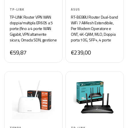
TP-LINK
ASUS
TP-LINK Router VPN WAN
RT-BE88U Router Dual-band
doppia/multipla ER605 a 5
WiFi 7 AiMesh Estendibile,
porte (fino a 4 porte WAN
Per Modem Operatore e
Gigabit, VPN altamente
ONT, 4K-QAM, MLO, Doppia
sicura, Omada SDN, gestione
porta 10G, SFP+, 4 porte
centrale, monitoraggio
2,5G, WAN/LAN 34G,
€59,87
€239,00
intelligente, firewall) nero
Sicurezza di rete e VPN,
Nero