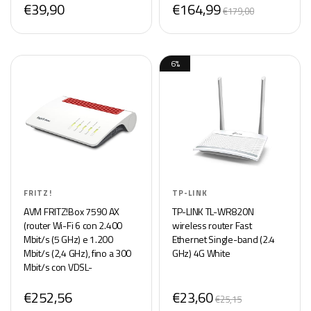
€39,90
€164,99
Genitori, Nero
€179,00
6%
FRITZ!
TP-LINK
AVM FRITZ!Box 7590 AX
TP-LINK TL-WR820N
(router Wi-Fi 6 con 2.400
wireless router Fast
Mbit/s (5 GHz) e 1.200
Ethernet Single-band (2.4
Mbit/s (2,4 GHz), fino a 300
GHz) 4G White
Mbit/s con VDSL-
SSupervectoring 35 b,rete
€252,56
€23,60
Wi-Fi, base DECT, versione in
€25,15
lingua tedesca)