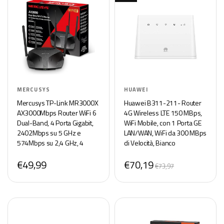
MERCUSYS
HUAWEI
Mercusys TP-Link MR3000X
Huawei B311-211- Router
AX3000Mbps Router WiFi 6
4G Wireless LTE 150 MBps,
Dual-Band, 4 Porta Gigabit,
WiFi Mobile, con 1 Porta GE
2402Mbps su 5 GHz e
LAN/WAN, WiFi da 300 MBps
574Mbps su 2,4 GHz, 4
di Velocità, Bianco
Antenne Ad Alto Guadagno,
€49,99
€70,19
OFDMA, WPA3, Canali da
€73,97
160MHz,VPN, non supporta
xDSL