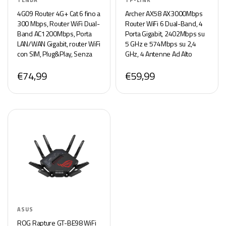
TENDA
TP-LINK
4G09 Router 4G+ Cat 6 fino a
Archer AX58 AX3000Mbps
300 Mbps, Router WiFi Dual-
Router WiFi 6 Dual-Band, 4
Band AC1200Mbps, Porta
Porta Gigabit, 2402Mbps su
LAN/WAN Gigabit, router WiFi
5 GHz e 574Mbps su 2,4
con SIM, Plug&Play, Senza
GHz, 4 Antenne Ad Alto
configurazione
Guadagno, Parental Control,
€74,99
€59,99
Rete Ospiti, QoS, EasyMesh,
WPA3, Alexa
ASUS
ROG Rapture GT-BE98 WiFi