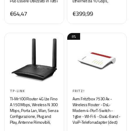
Può Essere Utilizzato in Tutti i
Ethernet da 10 Gbps,
Paesi Europei, Ieee 802.11B
Ripetitore, WiFi 7 Senza
€64,47
€399,99
/ G / N Frequenza: 2.4 Ghz,
Precedenti, Alexa,
Nero
HomeShield, MLO, VPN
8%
TP-LINK
FRITZ!
Tl-Mr100 Router 4G Lte Fino
Avm Fritz!box 7530 Ax -
A 150 Mbps, Wireless N 300
Wireless Router - DsL-
Mbps, Porta Lan, Wan, Senza
Modem 4-PorT-Switch -
Configurazione, Plug and
1gbe - WI-Fi 6 - DuaL-Band -
Play, Antenne Rimovibili,
VoiP-Telefonadapter (dect)
Rete Ospite, Controllo Dei
(20002930)