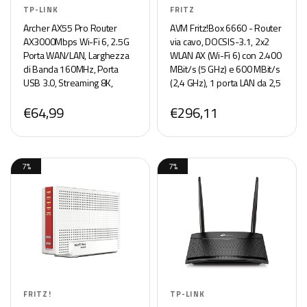
TP-LINK
FRITZ
Archer AX55 Pro Router
AVM Fritz!Box 6660 - Router
AX3000Mbps Wi-Fi 6, 2.5G
via cavo, DOCSIS-3.1, 2x2
Porta WAN/LAN, Larghezza
WLAN AX (Wi-Fi 6) con 2.400
di Banda 160MHz, Porta
MBit/s (5 GHz) e 600 MBit/s
USB 3.0, Streaming 8K,
(2,4 GHz), 1 porta LAN da 2,5
Ampia Copertura, Client e
Gigabit
€64,99
€296,11
Server VPN, HomeShield,
MU-MIMO, OFDMA
7%
7%
FRITZ!
TP-LINK