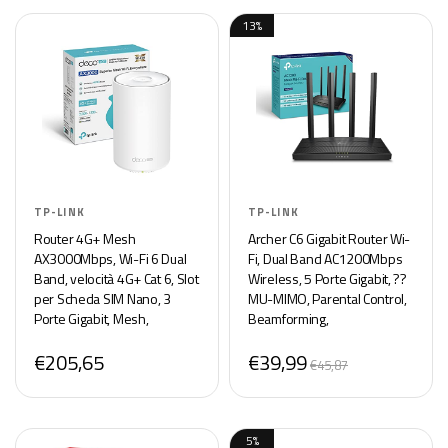
13%
TP-LINK
TP-LINK
Router 4G+ Mesh
Archer C6 Gigabit Router Wi-
AX3000Mbps, Wi-Fi 6 Dual
Fi, Dual Band AC1200Mbps
Band, velocità 4G+ Cat 6, Slot
Wireless, 5 Porte Gigabit, ??
per Scheda SIM Nano, 3
MU-MIMO, Parental Control,
Porte Gigabit, Mesh,
Beamforming,
HomeShield, Compatible con
Configurazione Semplice,
€205,65
€39,99
Alexa, Deco X50-4G(1-Pack)
Supporto IPTV, IPv6, WPS,
€45,87
non supporta xDSL
5%