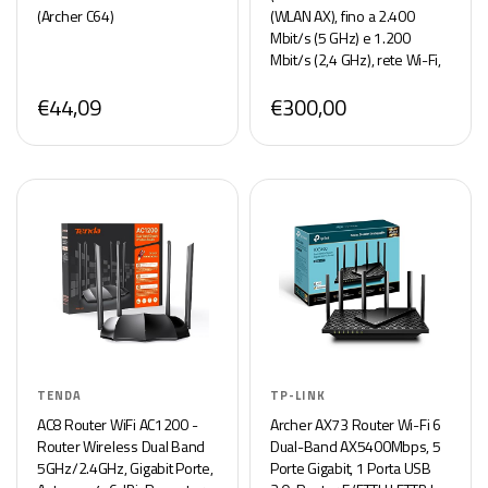
(Archer C64)
(WLAN AX), fino a 2.400
Mbit/s (5 GHz) e 1.200
Mbit/s (2,4 GHz), rete Wi-Fi,
base DECT, porta 2,5 Gigabit,
€44,09
€300,00
bianco, adatto per la
Germania)
TENDA
TP-LINK
AC8 Router WiFi AC1200 -
Archer AX73 Router Wi-Fi 6
Router Wireless Dual Band
Dual-Band AX5400Mbps, 5
5GHz/2.4GHz, Gigabit Porte,
Porte Gigabit, 1 Porta USB