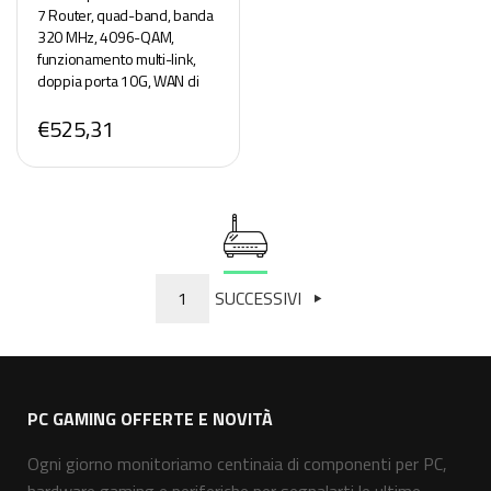
7 Router, quad-band, banda
320 MHz, 4096-QAM,
funzionamento multi-link,
doppia porta 10G, WAN di
backup, sicurezza di rete,
€525,31
compatibilità AiMesh
1
SUCCESSIVI
PC GAMING OFFERTE E NOVITÀ
Ogni giorno monitoriamo centinaia di componenti per PC,