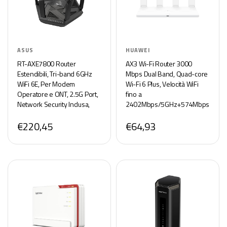
ASUS
HUAWEI
RT-AXE7800 Router
AX3 Wi-Fi Router 3000
Estendibili, Tri-band 6GHz
Mbps Dual Band, Quad-core
WiFi 6E, Per Modem
Wi-Fi 6 Plus, Velocità WiFi
Operatore e ONT, 2.5G Port,
fino a
Network Security Inclusa,
2402Mbps/5GHz+574Mbps
Instant Guard, Parental
/2,4GHz, 1 porta Gigabit
€220,45
€64,93
Control,VPN, AiMesh
WAN, 3 Gigabit LAN, Rete per
Compatibile, Smart Home,
gli Ospiti, Bianco
SMB