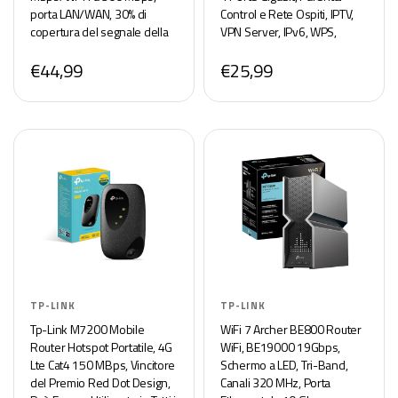
porta LAN/WAN, 30% di
Control e Rete Ospiti, IPTV,
copertura del segnale della
VPN Server, IPv6, WPS,
stazione in più, 30 Mesi di
Adatto per Case a Un Piano
€44,99
€25,99
Garanzia
TP-LINK
TP-LINK
Tp-Link M7200 Mobile
WiFi 7 Archer BE800 Router
Router Hotspot Portatile, 4G
WiFi, BE19000 19Gbps,
Lte Cat4 150 MBps, Vincitore
Schermo a LED, Tri-Band,
del Premio Red Dot Design,
Canali 320 MHz, Porta