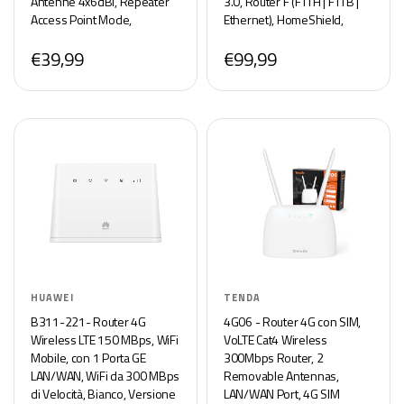
Antenne 4x6dBi, Repeater
3.0, Router F (FTTH | FTTB |
Access Point Mode,
Ethernet), HomeShield,
Beamforming/MU-
OneMesh, Tether App,
€39,99
€99,99
MIMO/Controllo
Compatibile con Alexa
APP/IPv6/WPS
HUAWEI
TENDA
B311-221- Router 4G
4G06 - Router 4G con SIM,
Wireless LTE 150 MBps, WiFi
VoLTE Cat4 Wireless
Mobile, con 1 Porta GE
300Mbps Router, 2
LAN/WAN, WiFi da 300 MBps
Removable Antennas,
di Velocità, Bianco, Versione
LAN/WAN Port, 4G SIM