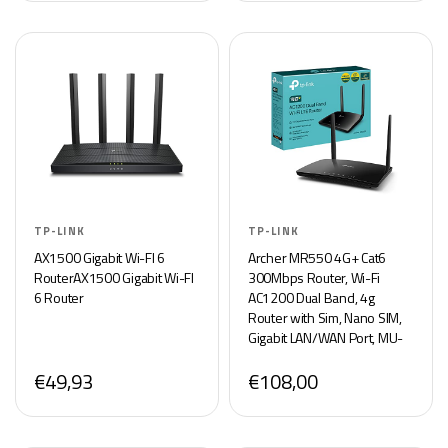
TP-LINK
TP-LINK
AX1500 Gigabit Wi-FI 6
Archer MR550 4G+ Cat6
RouterAX1500 Gigabit Wi-FI
300Mbps Router, Wi-Fi
6 Router
AC1200 Dual Band, 4g
Router with Sim, Nano SIM,
Gigabit LAN/WAN Port, MU-
MIMO, No Configuration,
€49,93
€108,00
OneMesh Technology