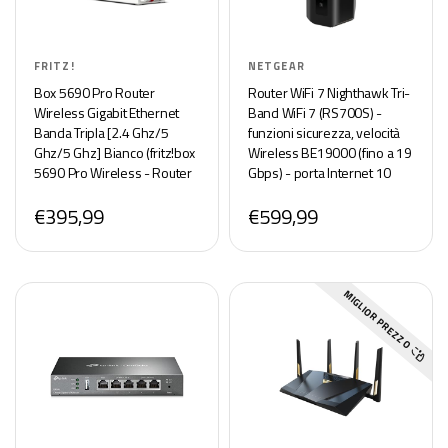
FRITZ!
NETGEAR
Box 5690 Pro Router
Router WiFi 7 Nighthawk Tri-
Wireless Gigabit Ethernet
Band WiFi 7 (RS700S) -
Banda Tripla [2.4 Ghz/5
funzioni sicurezza, velocità
Ghz/5 Ghz] Bianco (fritz!box
Wireless BE19000 (fino a 19
5690 Pro Wireless - Router
Gbps) - porta Internet 10
Gigabit Ethernet - Tri-
€395,99
€599,99
MIGLIOR PREZZO