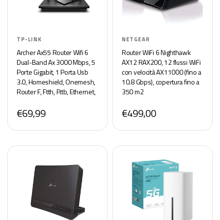
TP-LINK
NETGEAR
Archer Ax55 Router Wifi 6
Router WiFi 6 Nighthawk
Dual-Band Ax 3000 Mbps, 5
AX12 RAX200, 12 flussi WiFi
Porte Gigabit, 1 Porta Usb
con velocità AX11000 (fino a
3.0, Homeshield, Onemesh,
10.8 Gbps), copertura fino a
Router F, Ftth, Fttb, Ethernet,
350 m2
Tether App, Compatibile Con
€69,99
€499,00
Alexa, Nero