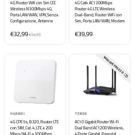
4G Router Wifi con Sim LTE
4G Cat4 AC1200Mbps
Wireless N300Mbps 4G,
Router 4G LTE Wireless
Porta LAN/WAN, VPN,Senza
Dual-Band, Router WiFi con
Configurazione, Antenne
Sim, Porta LAN/WAN, Modem
Interne, Porte Antenna
4G Sim, Senza
€32,99
€39,99
Esterna, Compatibile con Tutti
Configurazione, Antenne
€34,99
Gli Operatori
Interne, VPN, Porte Antenna
Esterna
MIGLIOR PREZZO
HUAWEI
TENDA
4G CPE 5s, B320, Router LTE
AC10 Gigabit Router Wi-Fi
con SIM, Cat. 4, LTE a 200
Dual Band AC1200 Wireless,
Mbps/Wi-Fi a 300 Mbps,
4 Porte Gigabit, Parental