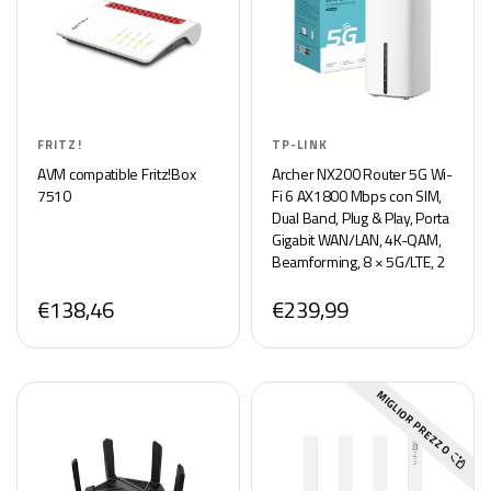
FRITZ!
TP-LINK
AVM compatible Fritz!Box
Archer NX200 Router 5G Wi-
7510
Fi 6 AX1800 Mbps con SIM,
Dual Band, Plug & Play, Porta
Gigabit WAN/LAN, 4K-QAM,
Beamforming, 8 × 5G/LTE, 2
× Wi-Fi Antenne Interne,
€138,46
€239,99
EasyMesh, HomeShield
MIGLIOR PREZZO