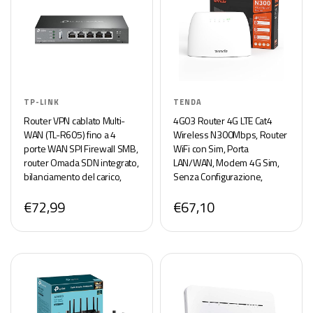
TP-LINK
TENDA
Router VPN cablato Multi-
4G03 Router 4G LTE Cat4
WAN (TL-R605) fino a 4
Wireless N300Mbps, Router
porte WAN SPI Firewall SMB,
WiFi con Sim, Porta
router Omada SDN integrato,
LAN/WAN, Modem 4G Sim,
bilanciamento del carico,
Senza Configurazione,
protezione dai fulmini
Antenne Interne, Plug&Play,
€72,99
€67,10
Collega fino a 32 Dispositivi
Contemporaneamente