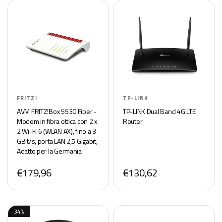
FRITZ!
TP-LINK
AVM FRITZ!Box 5530 Fiber -
TP-LINK Dual Band 4G LTE
Modem in fibra ottica con 2 x
Router
2 Wi-Fi 6 (WLAN AX), fino a 3
GBit/s, porta LAN 2,5 Gigabit,
Adatto per la Germania
€179,96
€130,62
34%