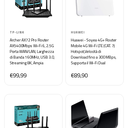
TP-LINK
HUAWEI
Archer AX72 Pro Router
Huawei - Soyea 4G+ Router
AX5400Mbps Wi-Fi 6, 2.5G
Mobile 4G Wi-Fi LTE (CAT. 7)
Porta WAN/LAN, Larghezza
Hotspot,Velocità di
di Banda 160MHz, USB 3.0,
Download fino a 300 MBps,
Streaming 8K, Ampia
Supporta il Wi-Fi Dual
Copertura, Client e Server
Band,Selezione Automatica
€99,99
€89,90
VPN, HomeShield, MU-
e il Beamforming,4 Porte
MIMO, OFDMA
Ethernet Gigabit