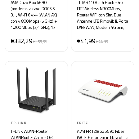
AVM Cavo Box 6690
TL-MR110 Cat4 Router 4G
(modem via cavo DOCSIS
LTE Wireless N300Mbps,
3.1, Wi-Fi 6 4x4 (WLAN AX)
Router WiFi con Sim, Due
con 4.800 Mbps (5 GHz) +
Antenne LTE Rimovibili, Porta
1.200 Mbps (2,4 GHz), 1x
LAN/WAN, Modem 4G Sim,
porta LAN da 2,5 Gigabit, USB
Senza Configurazione,
€332,29
€41,99
3.0, DECT), bianco/rosso
Collega Fino a 32 Dispositivi,
€355,99
€44,99
Plug&Play
TP-LINK
FRITZ!
TPLINK WLAN-Router
AVM FRITZ!Box 5590 Fiber
WLANRouter Archer C64
(Wi-Fi 6 modem in fibra ottica