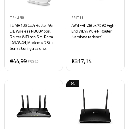
TP-LINK
FRITZ!
TL-MR105 Cat4 Router 4G
AVM FRITZ!Box 7590 High-
LTE Wireless N300Mbps,
End WLAN AC + N Router
Router WiFi con Sim, Porta
(versione tedesca)
LAN/WAN, Modem 4G Sim,
Senza Configurazione,
Antenne Interne, Porte
€44,99
€317,14
Antenna Esterna, Collega
€50,47
Fino a 32 Dispositivi
9%