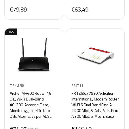
2023
Modem, No Configuration,
€79,89
€63,49
Plug & Play in 1 minuto
14%
TP-LINK
FRITZ!
Archer MR400 Router 4G
FRITZ!Box 7530 Ax Edition
LTE, Wi-Fi Dual-Band
International, Modem Router
AC1200, Antenne Fisse,
Wi-Fi 6 Dual Band Fino A
Monitoraggio del Traffico
2.400 Mbit, S, Adsl, Vdls Fino
Dati, Alternativa per ADSL,
A 300 Mbit, S, Mesh, Base
Supporta Tutti Gli Operatori
Dect, Media Server,
€74,87
€146,49
in Italia tra Cui ILIAD, Ho
Interfaccia In Italiano, Bianco