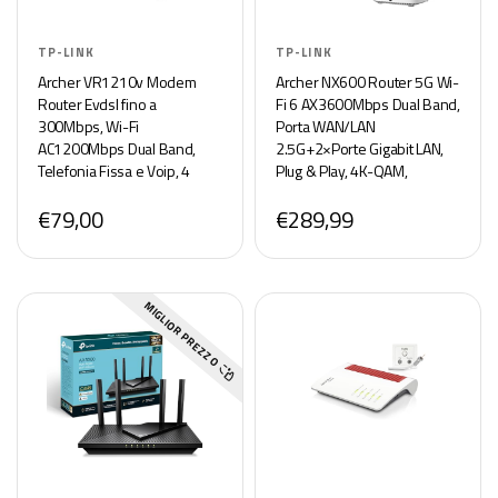
TP-LINK
TP-LINK
Archer VR1210v Modem
Archer NX600 Router 5G Wi-
Router Evdsl fino a
Fi 6 AX3600Mbps Dual Band,
300Mbps, Wi-Fi
Porta WAN/LAN
AC1200Mbps Dual Band,
2.5G+2×Porte Gigabit LAN,
Telefonia Fissa e Voip, 4
Plug & Play, 4K-QAM,
Porte Gigabit, Beamforming,
8×5G/LTE, 2×Wi-Fi Antenne
€79,00
€289,99
MU-MIMO
Interne, EasyMesh,
HomeShield
MIGLIOR PREZZO