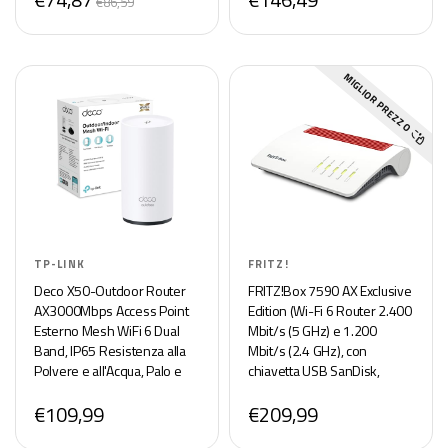
€86,59
Mobile, KENA
MIGLIOR PREZZO
TP-LINK
FRITZ!
Deco X50-Outdoor Router
FRITZ!Box 7590 AX Exclusive
AX3000Mbps Access Point
Edition (Wi-Fi 6 Router 2.400
Esterno Mesh WiFi 6 Dual
Mbit/s (5 GHz) e 1.200
Band, IP65 Resistenza alla
Mbit/s (2.4 GHz), con
Polvere e all'Acqua, Palo e
chiavetta USB SanDisk,
Montaggio a Parete,
Mesh Wi-Fi, base DECT)
€109,99
€209,99
Alimentazione Poe/AC,
Alexa, Uno Copre 230?