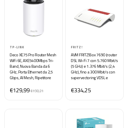
TP-LINK
FRITZ!
Deco XE75 Pro Router Mesh
AVM FRITZ!Box 7690 (router
WiFi 6E, AXE5400Mbps Tri-
DSL Wi-Fi 7 con 5.760 Mbit/s
Band, Nuova Banda da 6
(5 GHz) e 1.376 Mbit/s (2,4
GHz, Porta Ethernet da 2,5
GHz), fino a 300 Mbit/s con
Gbps, AI Mesh, Ripetitore
supervectoring VDSL e
WiFi, Access Point, Alexa
ADSL2+, rete Wi-Fi, base
€129,99
€334,25
DECT, versione in lingua
€198,21
tedesca)