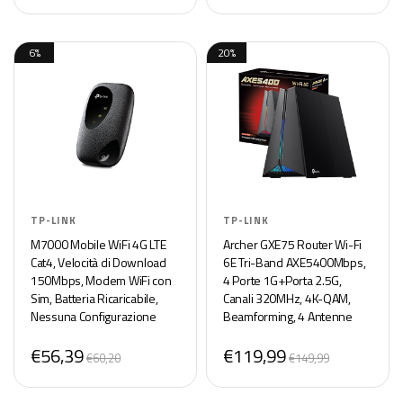
6%
20%
TP-LINK
TP-LINK
M7000 Mobile WiFi 4G LTE
Archer GXE75 Router Wi-Fi
Cat4, Velocità di Download
6E Tri-Band AXE5400Mbps,
150Mbps, Modem WiFi con
4 Porte 1G+Porta 2.5G,
Sim, Batteria Ricaricabile,
Canali 320MHz, 4K-QAM,
Nessuna Configurazione
Beamforming, 4 Antenne
Necessaria, Vincitore del
Interne, Home Shield,
€56,39
€119,99
Premio Red Dot Design
Compatible con EasyMesh,
€60,20
€149,99
Alexa,non supporta xDSL