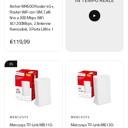
IN TEMPO REALE
Archer MR600 Router 4G+,
Router WiFi con SIM, Cat6
fino a 300 Mbps WiFi
AC1200Mbps, 2 Antenne
Removibili, 3 Porte LAN e 1
LAN/WAN, OneMesh,
€119,99
Tecnologia MU-MIMO,
Plug&Play, Soluzione
Qualcomm
6%
MERCUSYS
MERCUSYS
Mercusys TP-Link MB110-
Mercusys TP-Link MB130-