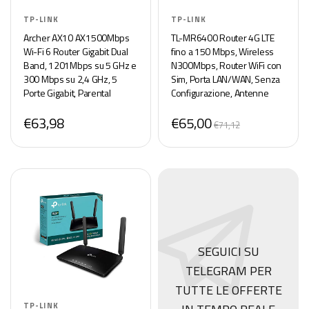
TP-LINK
TP-LINK
Archer AX10 AX1500Mbps
TL-MR6400 Router 4G LTE
Wi-Fi 6 Router Gigabit Dual
fino a 150 Mbps, Wireless
Band, 1201Mbps su 5 GHz e
N300Mbps, Router WiFi con
300 Mbps su 2,4 GHz, 5
Sim, Porta LAN/WAN, Senza
Porte Gigabit, Parental
Configurazione, Antenne
Control, Beamforming,
Staccabili, Modem 4G Sim,
€63,98
€65,00
OneMesh, Compatibile con
Parental Control, Rete Ospiti,
€71,12
Alexa
QoS
SEGUICI SU
TELEGRAM PER
TUTTE LE OFFERTE
TP-LINK