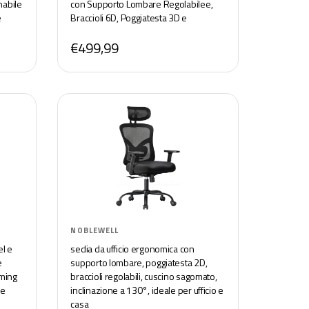
nabile
con Supporto Lombare Regolabilee,
e
Braccioli 6D, Poggiatesta 3D e
Poggiapiedi (Nero)
€499,99
NOBLEWELL
el e
sedia da ufficio ergonomica con
e
supporto lombare, poggiatesta 2D,
aming
braccioli regolabili, cuscino sagomato,
re
inclinazione a 130°, ideale per ufficio e
casa