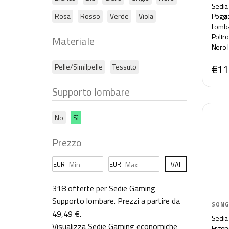
Sedia
Rosa
Rosso
Verde
Viola
Poggi
Lomba
Poltr
Materiale
Nero I
OBG0
Pelle/Similpelle
Tessuto
€11
Supporto lombare
No
Sì
Prezzo
EUR
EUR
VAI
318 offerte per Sedie Gaming
Supporto lombare. Prezzi a partire da
SONG
49,49 €.
Sedia 
Visualizza Sedie Gaming
economiche
Ergon