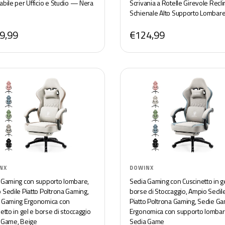
abile per Ufficio e Studio — Nera
Scrivania a Rotelle Girevole Recli
Schienale Alto Supporto Lombar
Grigio
9,99
€124,99
NX
DOWINX
 Gaming con supporto lombare,
Sedia Gaming con Cuscinetto in g
 Sedile Piatto Poltrona Gaming,
borse di Stoccaggio, Ampio Sedil
 Gaming Ergonomica con
Piatto Poltrona Gaming, Sedie G
etto in gel e borse di stoccaggio
Ergonomica con supporto lomba
 Game, Beige
Sedia Game