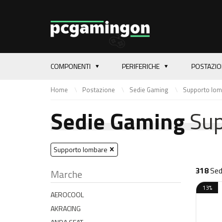
COMPONENTI
PERIFERICHE
POSTAZI
Home
Postazione
Sedie Gaming
Supporto lom
Sedie Gaming
Sup
Supporto lombare
318
Sedi
Marche
13%
AEROCOOL
AKRACING