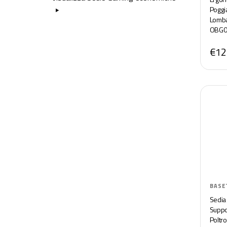
Poggi
Lomba
OBG0
€12
BASE
Sedia
Suppo
Poltr