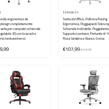
O
SONGMICS
edia ergonomica da
Sedia da Ufficio, Poltrona Racing
io,design completamente
Ergonomica, Poggiapiedi Telescop
irante,per computer,schienale
Schienale Inclinabile, Poggiatesta
egolabile 3D,con braccioli e
Supporto Lombare, Portante di 1
rto lombare(nero)
Rosa Gelatina e Bianco Crema
OBG073P01
9,99
€107,99
€119,99