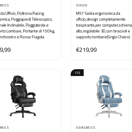
MICS
SIHOO
da Ufficio, Poltrona Racing
M57 Sedia ergonomica da
omica, Poggiapiedi Telescopico,
ufficio,design completamente
ale Inclinabile, Poggiatesta e
traspirante,per computer,schiena
rto Lombare, Portante di 150 kg,
alto,regolabile 3D,con braccioli e
Inchiostro e Rosso Fragola
supporto lombare(Grigio Chiaro)
3BRV1
9,99
€219,99
15%
MICS
SONGMICS