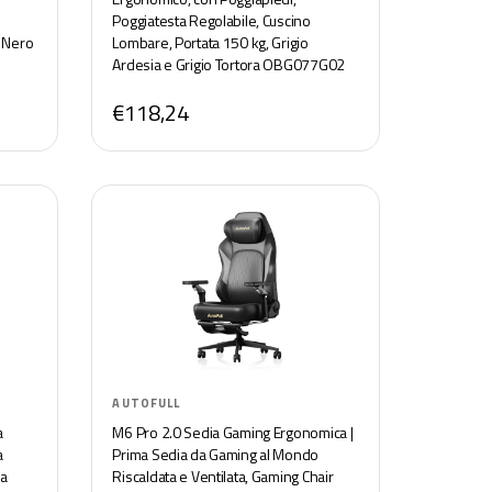
Poggiatesta Regolabile, Cuscino
e Nero
Lombare, Portata 150 kg, Grigio
Ardesia e Grigio Tortora OBG077G02
€118,24
AUTOFULL
a
M6 Pro 2.0 Sedia Gaming Ergonomica |
a
Prima Sedia da Gaming al Mondo
da
Riscaldata e Ventilata, Gaming Chair