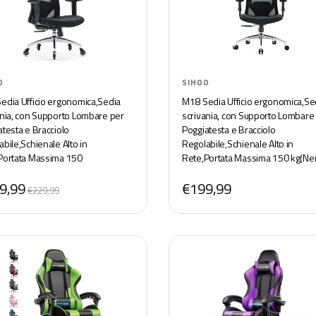
O
SIHOO
edia Ufficio ergonomica,Sedia
M18 Sedia Ufficio ergonomica,Se
ania, con Supporto Lombare per
scrivania, con Supporto Lombare
atesta e Bracciolo
Poggiatesta e Bracciolo
bile,Schienale Alto in
Regolabile,Schienale Alto in
Portata Massima 150
Rete,Portata Massima 150 kg(Ne
o,ruote antiscivolo silenziose)
9,99
€199,99
€229,99