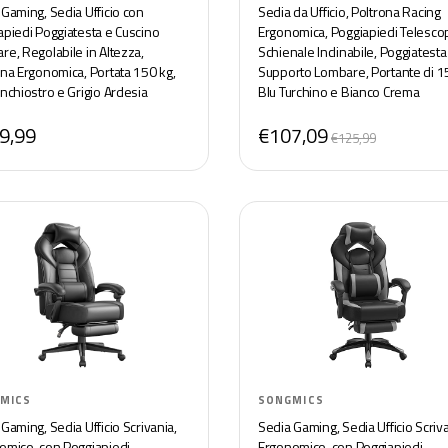
 Gaming, Sedia Ufficio con
Sedia da Ufficio, Poltrona Racing
apiedi Poggiatesta e Cuscino
Ergonomica, Poggiapiedi Telescop
re, Regolabile in Altezza,
Schienale Inclinabile, Poggiatesta
ona Ergonomica, Portata 150 kg,
Supporto Lombare, Portante di 1
nchiostro e Grigio Ardesia
Blu Turchino e Bianco Crema
73BH20
OBG073Q01
9,99
€107,09
€125,99
MICS
SONGMICS
Gaming, Sedia Ufficio Scrivania,
Sedia Gaming, Sedia Ufficio Scriva
omico, con Poggiapiedi,
Ergonomico, con Poggiapiedi,