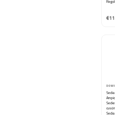
Regol
€11
DOWI
Sedia
Ampio
Sedie
cuscin
Sedia