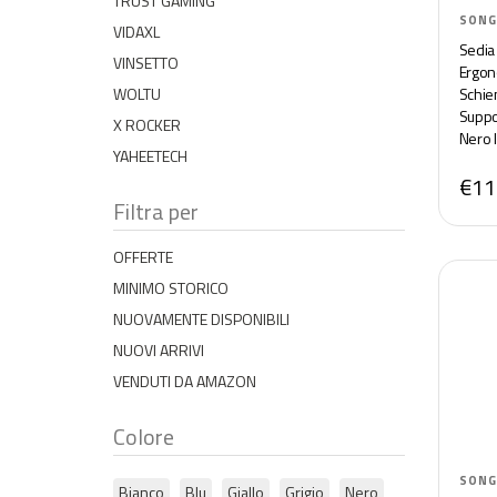
TRUST GAMING
SONG
VIDAXL
Sedia 
VINSETTO
Ergon
WOLTU
Schien
Suppo
X ROCKER
Nero 
YAHEETECH
OBG7
€11
Filtra per
OFFERTE
MINIMO STORICO
NUOVAMENTE DISPONIBILI
NUOVI ARRIVI
VENDUTI DA AMAZON
Colore
SONG
Bianco
Blu
Giallo
Grigio
Nero