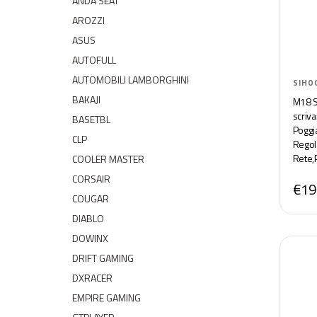
ANDA SEAT
AROZZI
ASUS
AUTOFULL
AUTOMOBILI LAMBORGHINI
SIHO
BAKAJI
M18 S
scriv
BASETBL
Poggi
CLP
Regola
Rete,
COOLER MASTER
kg(Ner
CORSAIR
€19
COUGAR
DIABLO
DOWINX
DRIFT GAMING
DXRACER
EMPIRE GAMING