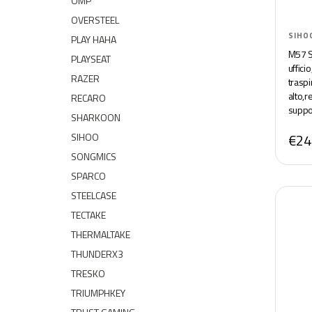
OMP
OVERSTEEL
SIHO
PLAY HAHA
M57 S
PLAYSEAT
uffic
RAZER
trasp
alto,r
RECARO
suppo
SHARKOON
SIHOO
€24
SONGMICS
SPARCO
STEELCASE
TECTAKE
THERMALTAKE
THUNDERX3
TRESKO
TRIUMPHKEY