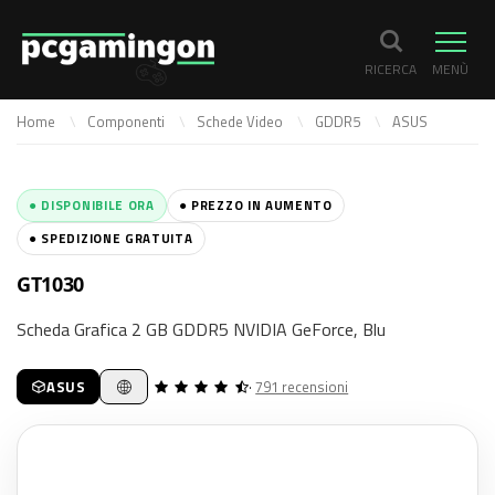
RICERCA
MENÙ
Home
Componenti
Schede Video
GDDR5
ASUS
● DISPONIBILE ORA
● PREZZO IN AUMENTO
● SPEDIZIONE GRATUITA
GT1030
Scheda Grafica 2 GB GDDR5 NVIDIA GeForce, Blu
ASUS
·
791 recensioni