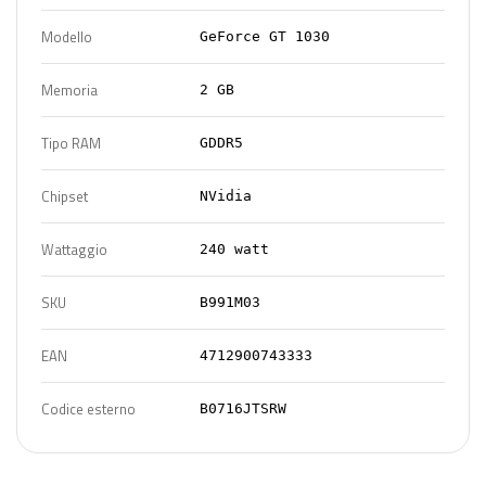
Modello
GeForce GT 1030
Memoria
2 GB
Tipo RAM
GDDR5
Chipset
NVidia
Wattaggio
240 watt
SKU
B991M03
EAN
4712900743333
Codice esterno
B0716JTSRW