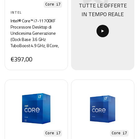
TUTTE LE OFFERTE
Core i7
IN TEMPO REALE
INTEL
Intel® Core™ i7-11700KF
Processore Desktop di
Undicesima Generazione
(Clock Base 3.6 GHz
TuboBoost 4.9 GHz, 8 Core,
16 MB di Cache, LGA1200)
€397,00
BX8070811700KF
Core i7
Core i7