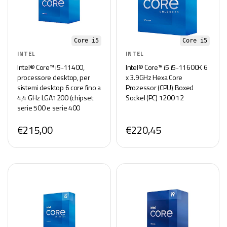
Core i5
Core i5
INTEL
INTEL
Intel® Core™ i5-11400,
Intel® Core™ i5 i5-11600K 6
processore desktop, per
x 3.9GHz Hexa Core
sistemi desktop 6 core fino a
Prozessor (CPU) Boxed
4,4 GHz LGA1200 (chipset
Sockel (PC) 1200 12
serie 500 e serie 400
selezionati) 65 W
€215,00
€220,45