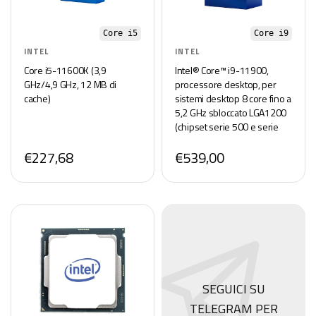
Core i5
Core i9
INTEL
INTEL
Core i5-11600K (3,9
Intel® Core™ i9-11900,
GHz/4,9 GHz, 12 MB di
processore desktop, per
cache)
sistemi desktop 8 core fino a
5,2 GHz sbloccato LGA1200
(chipset serie 500 e serie
400 selezionati) 65 W
€227,68
€539,00
SEGUICI SU
TELEGRAM PER