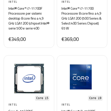
INTEL
INTEL
Intel® Core™ i7-11700F
Intel® Core™ i7-11700
Processore per sistemi
Processore 8 core fino a 4,9
desktop 8 core fino a 4,9
GHz LGA1200 (500 Series &
GHz LGA1200 (chipset Intel®
Select 400 Series Chipset)
serie 500 e serie 400
65 W
selezionati) 65 W
€349,00
€369,00
Core i5
Core i9
INTEL
INTEL