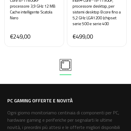
Core i5-11600KF
Intel® Core™ i9-11900F,
processore 3,9 GHz 12 MB
processore desktop, per
Cache intelligente Scatola
sistemi desktop 8 core fino a
Nero
5,2 GHz LGA1200 (chipset
serie 500 e serie 400
selezionati) 65 W
€249,00
€499,00
PC GAMING OFFERTE E NOVITÀ
Ogni giorno monitoriamo centinaia di componenti per PC,
hardware gaming e periferiche per segnalarti le ultime
novità, i preordini più attesi e le offerte migliori disponibili