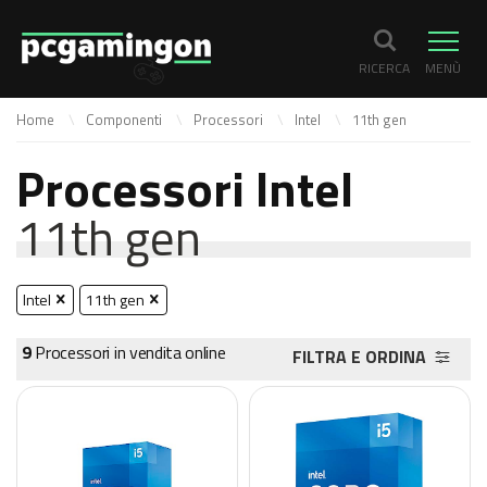
RICERCA
MENÙ
Home
Componenti
Processori
Intel
11th gen
Processori Intel
11th gen
Intel
11th gen
9
Processori in vendita online
FILTRA E ORDINA