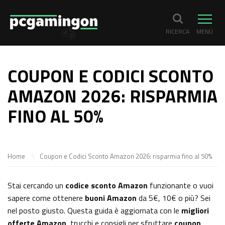
RICERCA
MENÙ
COUPON E CODICI SCONTO
AMAZON 2026: RISPARMIA
FINO AL 50%
Home
Coupon e Codici Sconto Amazon 2026: risparmia fino al 50%
Stai cercando un
codice sconto Amazon
funzionante o vuoi
sapere come ottenere
buoni Amazon
da 5€, 10€ o più? Sei
nel posto giusto. Questa guida è aggiornata con le
migliori
offerte Amazon
, trucchi e consigli per sfruttare
coupon