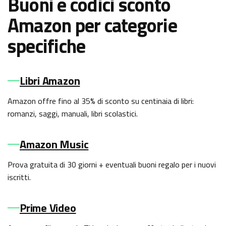
Buoni e codici sconto
Amazon per categorie
specifiche
Libri Amazon
Amazon offre fino al 35% di sconto su centinaia di libri:
romanzi, saggi, manuali, libri scolastici.
Amazon Music
Prova gratuita di 30 giorni + eventuali buoni regalo per i nuovi
iscritti.
Prime Video