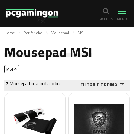
RICERCA
MENÙ
Home
Periferiche
Mousepad
MSI
Mousepad MSI
MSI
2
Mousepad in vendita online
FILTRA E ORDINA