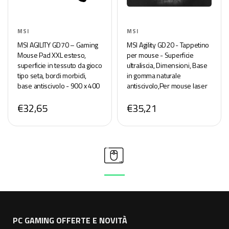
MSI
MSI
MSI AGILITY GD70 – Gaming
MSI Agility GD20 - Tappetino
Mouse Pad XXL esteso,
per mouse - Superficie
superficie in tessuto da gioco
ultraliscia, Dimensioni, Base
tipo seta, bordi morbidi,
in gomma naturale
base antiscivolo - 900 x 400
antiscivolo,Per mouse laser
x 3 mm
e ottici, 32cm(L) x 22cm(W) x
€32,65
€35,21
5mm(H)
PC GAMING OFFERTE E NOVITÀ