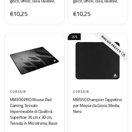
gioco, ufficio, casa, lavabile,
gioco, ufficio, casa, lavabile,
arrotolabile, Tappetini per il
arrotolabile, Tappetini per il
€10,25
€10,25
Gaming Mousepad
Gaming Mousepad
20%
MIGLIOR PREZZO
CORSAIR
CORSAIR
MM300 PRO Mouse Pad
MM350 Champion Tappetino
Gaming, Tessuto
per Mouse da Gioco, Media,
Impermeabile di Qualit+á,
Nero
Superficie 36 cm x 30 cm,
Tessuto in Microtrama, Base
Gomma Spessore Elevato 3