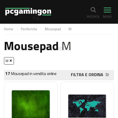
RICERCA
MENÙ
Home
Periferiche
Mousepad
M
Mousepad
M
M
17
Mousepad in vendita online
FILTRA E ORDINA