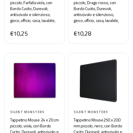
piccolo, Farfalla viola, con
piccolo, Drago rosso, con
Bordo Cucito, Durevoli,
Bordo Cucito, Durevoli,
antiscivolo e silenzioso,
antiscivolo e silenzioso,
gioco, ufficio, casa, lavabile,
gioco, ufficio, casa, lavabile,
arrotolabile, Tappetini per il
arrotolabile, Tappetini per il
€10,25
€10,28
Gaming Mousepad
Gaming Mousepad
SILENT MONSTERS
SILENT MONSTERS
Tappetino Mouse 24 x 20 cm
Tappetino Mouse250 x 200
piccolo, viola, con Bordo
mm piccolo, nero, con Bordo
Cucito, Durevoli, antiscivolo e
Cucito, Durevoli, antiscivolo e