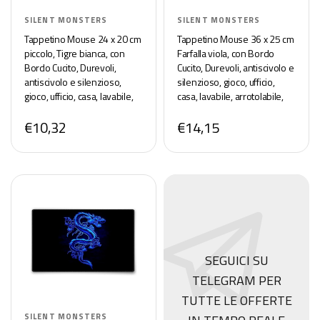
SILENT MONSTERS
SILENT MONSTERS
Tappetino Mouse 24 x 20 cm
Tappetino Mouse 36 x 25 cm
piccolo, Tigre bianca, con
Farfalla viola, con Bordo
Bordo Cucito, Durevoli,
Cucito, Durevoli, antiscivolo e
antiscivolo e silenzioso,
silenzioso, gioco, ufficio,
gioco, ufficio, casa, lavabile,
casa, lavabile, arrotolabile,
arrotolabile, Tappetini per il
Tappetini per il Gaming
€10,32
€14,15
Gaming Mousepad
Mousepad
SEGUICI SU
TELEGRAM PER
TUTTE LE OFFERTE
SILENT MONSTERS