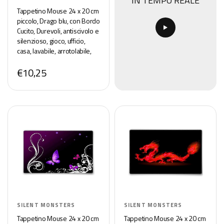
IN TEMPO REALE
Tappetino Mouse 24 x 20 cm
piccolo, Drago blu, con Bordo
Cucito, Durevoli, antiscivolo e
silenzioso, gioco, ufficio,
casa, lavabile, arrotolabile,
Tappetini per il Gaming
€10,25
Mousepad
SILENT MONSTERS
SILENT MONSTERS
Tappetino Mouse 24 x 20 cm
Tappetino Mouse 24 x 20 cm