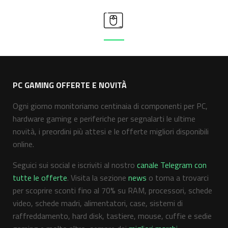
PC GAMING OFFERTE E NOVITÀ
Ogni giorno monitoriamo centinaia di componenti per PC,
hardware gaming e periferiche per segnalarti le ultime
novità, i preordini più attesi e le offerte migliori disponibili
online.
Seguici sui social e iscriviti al nostro
canale Telegram con
tutte le offerte
. Visita la sezione
news
o torna a trovarci
per scoprire sconti fino al 70% su RAM, processori, schede
video, schede madri, alimentatori, case, sistemi di
raffreddamento, hard disk, tastiere, mouse, cuffie e sedie