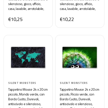
silenzioso, gioco, ufficio,
silenzioso, gioco, ufficio,
casa, lavabile, arrotolabile,
casa, lavabile, arrotolabile,
Tappetini per il Gaming
Tappetini per il Gaming
€10,25
€10,22
Mousepad
Mousepad
SILENT MONSTERS
SILENT MONSTERS
Tappetino Mouse 24 x 20 cm
Tappetino Mouse 24 x 20 cm
piccolo, Mondo verde, con
piccolo, Riccio verde, con
Bordo Cucito, Durevoli,
Bordo Cucito, Durevoli,
antiscivolo e silenzioso,
antiscivolo e silenzioso,