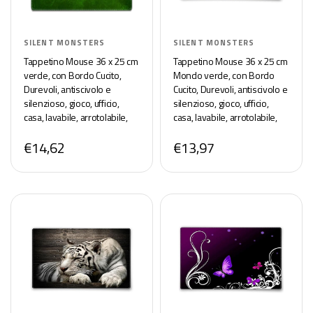
SILENT MONSTERS
SILENT MONSTERS
Tappetino Mouse 36 x 25 cm
Tappetino Mouse 36 x 25 cm
verde, con Bordo Cucito,
Mondo verde, con Bordo
Durevoli, antiscivolo e
Cucito, Durevoli, antiscivolo e
silenzioso, gioco, ufficio,
silenzioso, gioco, ufficio,
casa, lavabile, arrotolabile,
casa, lavabile, arrotolabile,
Tappetini per il Gaming
Tappetini per il Gaming
€14,62
€13,97
Mousepad
Mousepad