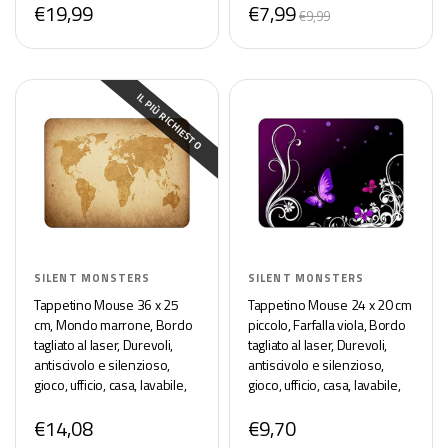
€19,99
€7,99
mm, Base Gomma
€9,99
Antiscivolo, Medio, Grigio
IL PIÙ RICHIESTO
SILENT MONSTERS
SILENT MONSTERS
Tappetino Mouse 36 x 25
Tappetino Mouse 24 x 20 cm
cm, Mondo marrone, Bordo
piccolo, Farfalla viola, Bordo
tagliato al laser, Durevoli,
tagliato al laser, Durevoli,
antiscivolo e silenzioso,
antiscivolo e silenzioso,
gioco, ufficio, casa, lavabile,
gioco, ufficio, casa, lavabile,
arrotolabile, Tappetini per il
arrotolabile, Tappetini
€14,08
€9,70
Gaming Mousepad
Gaming Mousepad