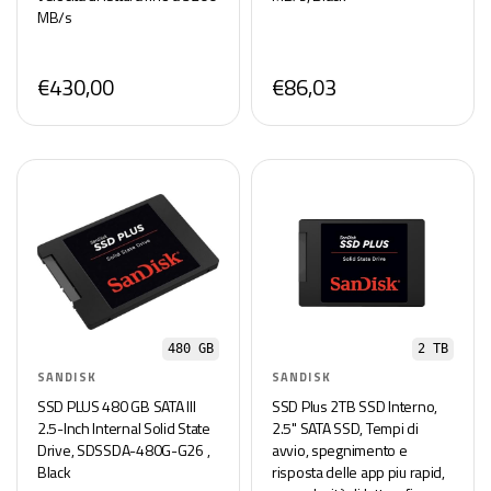
MB/s
€430,00
€86,03
480 GB
2 TB
SANDISK
SANDISK
SSD PLUS 480 GB SATA III
SSD Plus 2TB SSD Interno,
2.5-Inch Internal Solid State
2.5" SATA SSD, Tempi di
Drive, SDSSDA-480G-G26 ,
avvio, spegnimento e
Black
risposta delle app piu rapid,