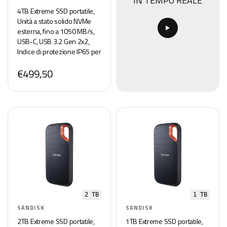
IN TEMPO REALE
4TB Extreme SSD portatile,
Unità a stato solido NVMe
esterna, fino a 1050 MB/s,
USB-C, USB 3.2 Gen 2x2,
Indice di protezione IP65 per
la resistenza ad acqua e
€499,50
polvere, Nero
2 TB
1 TB
SANDISK
SANDISK
2TB Extreme SSD portatile,
1TB Extreme SSD portatile,