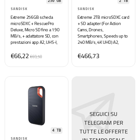
250 GB
2 TB
SANDISK
SANDISK
Extreme 256GB scheda
Extreme 2TB microSDXC card
microSDXC + RescuePro
+ SD adapter (For Action
Deluxe, Micro SD fino a 190
Cams, Drones,
MB/s, + adattatore SD, con
Smartphones, Speeds up to
prestazioni app A2, UHS-I,
240 MB/s, 4K UHD) A2,
Class 10, U3, V30
RescuePRO Deluxe, UHS-I,
€66,22
€466,73
U3, V30
€69,50
SEGUICI SU
TELEGRAM PER
TUTTE LE OFFERTE
4 TB
SANDISK