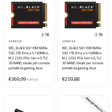
2 TB
1 TB
SANDISK
SANDISK
WD_BLACK SN770M NVMe
WD_BLACK SN770M NVMe
SSD 2TB (Fino a 5.150MB/s,
SSD 1TB (Fino a 5.150MB/s,
M.2 2230, PCIe Gen 4.0, TLC
M.2 2230, PCIe Gen 4.0, TLC
3D NAND, Ideale per console
3D NAND, Ideale per console
portatili da gaming, Asus
portatili da gaming, Asus
ROG Ally, Steam Deck,
ROG Ally, Steam Deck,
€369,99
€259,88
Microsoft Surface) POWERED
Microsoft Surface) POWERED
€389,00
BY SANDISK
BY SANDISK
MIGLIOR PREZZO