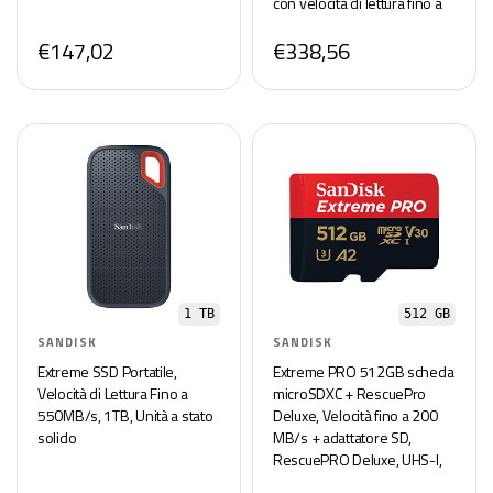
con velocità di lettura fino a
545 MB/s, 450MB/s
€147,02
€338,56
scrittura
1 TB
512 GB
SANDISK
SANDISK
Extreme SSD Portatile,
Extreme PRO 512GB scheda
Velocità di Lettura Fino a
microSDXC + RescuePro
550MB/s, 1TB, Unità a stato
Deluxe, Velocità fino a 200
solido
MB/s + adattatore SD,
RescuePRO Deluxe, UHS-I,
Class 10, U3, V30