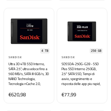
4 TB
250 GB
SANDISK
SANDISK
Ultra 3D 4TB SSD Interno,
SDSSDA-250G-G28 - SSD
SATA 2.5", ultra veloce fino a
Plus SSD Interno 250GB,
560 MB/s, SATA III 6GB/s, 3D
2.5" SATA SSD, Tempi di
NAND Technologia,
avvio, spegnimento e
Tecnologia nCache 2.0,
risposta delle app piu rapid,
Resistente agli urti
con velocità di lettura fino a
€620,98
€77,99
53 MB/s, 440 MB/s scrittura