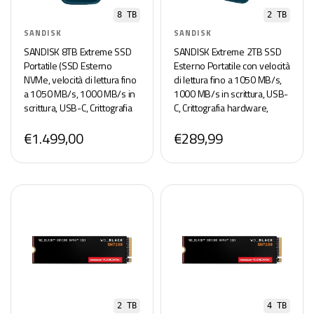
8 TB
2 TB
SANDISK
SANDISK
SANDISK 8TB Extreme SSD
SANDISK Extreme 2TB SSD
Portatile (SSD Esterno
Esterno Portatile con velocità
NVMe, velocità di lettura fino
di lettura fino a 1050 MB/s,
a 1050 MB/s, 1000 MB/s in
1000 MB/s in scrittura, USB-
scrittura, USB-C, Crittografia
C, Crittografia hardware,
hardware, IP65 per la
Protezione IP65 per la
€1.499,00
€289,99
resistenza ad acqua e
resistenza ad acqua e
polvere) Monterey
polvere, Monterey
2 TB
4 TB