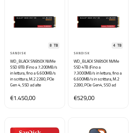
8 TB
4 TB
SANDISK
SANDISK
WD_BLACK SN850X NVMe
WD_BLACK SN850X NVMe
SSD 8TB (Fino a 7.200MB/s
SSD 4TB (Fino a
in lettura, fino a 6.600MB/s
7.3000MB/s in lettura, fino a
in scrittura, M.2 2280, PCIe
6.600MB/s in scrittura, M.2
Gen 4, SSD ad alte
2280, PCIe Gen4, SSD ad
Prestazioni per Gaming)
alte Prestazioni per Gaming)
€1.450,00
€529,00
POWERED BY SANDISK
POWERED BY SANDISK