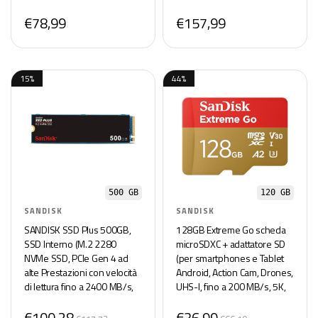
€78,99
€157,99
15%
44%
500 GB
120 GB
SANDISK
SANDISK
SANDISK SSD Plus 500GB,
128GB Extreme Go scheda
SSD Interno (M.2 2280
microSDXC + adattatore SD
NVMe SSD, PCIe Gen 4 ad
(per smartphones e Tablet
alte Prestazioni con velocità
Android, Action Cam, Drones,
di lettura fino a 2400 MB/s,
UHS-I, fino a 200 MB/s, 5K,
Western Digital Dashboard,
4K, UHD, V30, Rescue PRO
€100,28
€36,99
Installazione semplice)
Deluxe, Class 10, U3) per