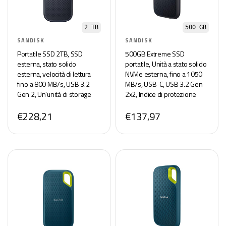
2 TB
500 GB
SANDISK
SANDISK
Portatile SSD 2TB, SSD
500GB Extreme SSD
esterna, stato solido
portatile, Unità a stato solido
esterna, velocità di lettura
NVMe esterna, fino a 1050
fino a 800 MB/s, USB 3.2
MB/s, USB-C, USB 3.2 Gen
Gen 2, Un'unità di storage
2x2, Indice di protezione
affidabile per il backup di
IP65 per la resistenza ad
€228,21
€137,97
contentuti e ricordi
acqua e polvere, Nero