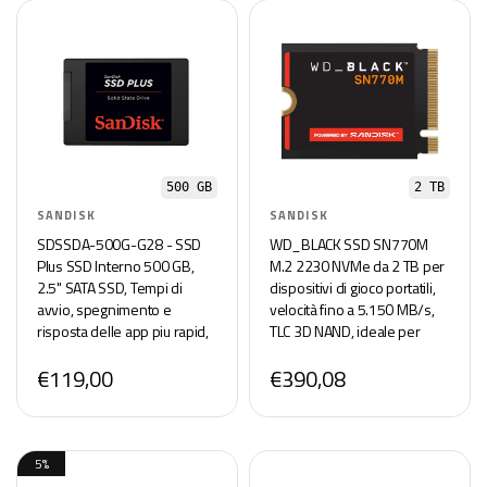
500 GB
2 TB
SANDISK
SANDISK
SDSSDA-500G-G28 - SSD
WD_BLACK SSD SN770M
Plus SSD Interno 500 GB,
M.2 2230 NVMe da 2 TB per
2.5" SATA SSD, Tempi di
dispositivi di gioco portatili,
avvio, spegnimento e
velocità fino a 5.150 MB/s,
risposta delle app piu rapid,
TLC 3D NAND, ideale per
con velocità di lettura fino a
Steam Deck e Microsoft
€119,00
€390,08
535 MB/s, 445 MB/s
Surface -
scrittura
WDBDNH0020BBK-WRSN
5%