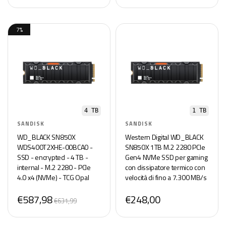
7%
4 TB
1 TB
SANDISK
SANDISK
WD_BLACK SN850X
Western Digital WD_BLACK
WDS400T2XHE-00BCA0 -
SN850X 1TB M.2 2280 PCIe
SSD - encrypted - 4 TB -
Gen4 NVMe SSD per gaming
internal - M.2 2280 - PCIe
con dissipatore termico con
4.0 x4 (NVMe) - TCG Opal
velocità di fino a 7.300 MB/s
Encryp
€587,98
€248,00
€631,99