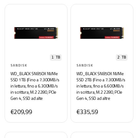
1 TB
2 TB
SANDISK
SANDISK
WD_BLACK SN850X NVMe
WD_BLACK SN850X NVMe
SSD 1TB (Fino a 7.300MB/s
SSD 2TB (Fino a 7.300MB/s
in lettura, fino a 6.300MB/s
in lettura, fino a 6.600MB/s
in scrittura, M.2 2280, PCIe
in scrittura, M.2 2280, PCIe
Gen 4, SSD ad alte
Gen 4, SSD ad altre
Prestazioni per Gaming)
Prestazioni per Gaming)
€209,99
€335,59
POWERED BY SANDISK
POWERED BY SANDISK