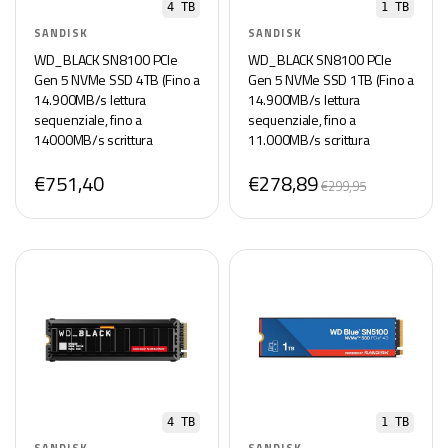
4 TB
1 TB
SANDISK
SANDISK
WD_BLACK SN8100 PCIe
WD_BLACK SN8100 PCIe
Gen 5 NVMe SSD 4TB (Fino a
Gen 5 NVMe SSD 1TB (Fino a
14.900MB/s lettura
14.900MB/s lettura
sequenziale, fino a
sequenziale, fino a
14000MB/s scrittura
11.000MB/s scrittura
sequenziale, fino a
sequenziale, M.2 2280, TLC
€751,40
€278,89
2.400TBW, M.22280, TLC 3D
3D CBA NAND) POWERED BY
€299,95
CBA NAND) POWERED BY
SANDISK
SANDISK
4 TB
1 TB