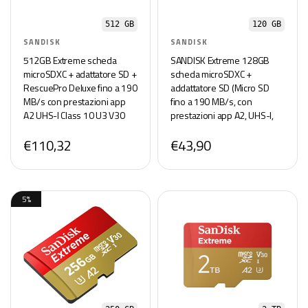
512 GB
120 GB
SANDISK
SANDISK
512GB Extreme scheda
SANDISK Extreme 128GB
microSDXC + adattatore SD +
scheda microSDXC +
RescuePro Deluxe fino a 190
addattatore SD (Micro SD
MB/s con prestazioni app
fino a 190 MB/s, con
A2 UHS-I Class 10 U3 V30
prestazioni app A2, UHS-I,
Class 10, U3, V30,
€110,32
€43,90
RescuePro Deluxe)
5%