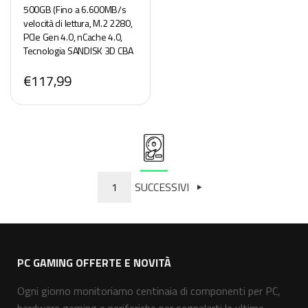
500GB (Fino a 6.600MB/s
velocità di lettura, M.2 2280,
PCIe Gen 4.0, nCache 4.0,
Tecnologia SANDISK 3D CBA
NAND, Acronis True Image,
€117,99
clonazione e migrazione)
POWERED BY SANDISK
1
SUCCESSIVI
PC GAMING OFFERTE E NOVITÀ
Ogni giorno monitoriamo centinaia di componenti per PC,