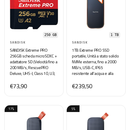
250 GB
1 TB
SANDISK
SANDISK
SANDISK Extreme PRO
1TB Extreme PRO SSD
256GB scheda microSDXC +
portatile, Unità a stato solido
adattatore SD (Velocità fino a
NVMe esterna, fino a 2000
200 MB/s, RescuePRO
MB/s, USB-C, IP65
Deluxe, UHS-I, Class 10, U3,
resistente all'acqua e alla
V30, RescuePro Deluxe)
polvere, backup automatici,
€73,90
€239,50
crittografia hardware, Nero
17%
5%