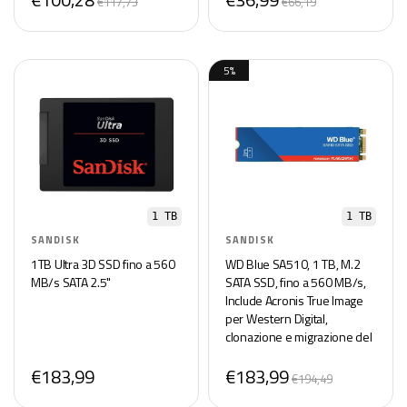
€117,73
€66,19
Amazon
5%
1 TB
1 TB
SANDISK
SANDISK
1TB Ultra 3D SSD fino a 560
WD Blue SA510, 1 TB, M.2
MB/s SATA 2.5"
SATA SSD, fino a 560 MB/s,
Include Acronis True Image
per Western Digital,
clonazione e migrazione del
disco, backup completo e
€183,99
€183,99
ripristino rapido, protezione
€194,49
da ransomware