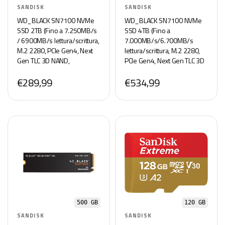
SANDISK
SANDISK
WD_BLACK SN7100 NVMe
WD_BLACK SN7100 NVMe
SSD 2TB (Fino a 7.250MB/s
SSD 4TB (Fino a
/ 6900MB/s lettura/scrittura,
7.000MB/s/6.700MB/s
M.2 2280, PCIe Gen4, Next
lettura/scrittura, M.2 2280,
Gen TLC 3D NAND,
PCIe Gen4, Next Gen TLC 3D
Progettata per i laptop i,
NAND, fino a 2,400TBW, Per i
€289,99
€534,99
dispositivi portatili da
laptop, dispositivi portatili da
gaming) POWERED BY
gaming)POWERED BY
SANDISK
SANDISK
500 GB
120 GB
SANDISK
SANDISK