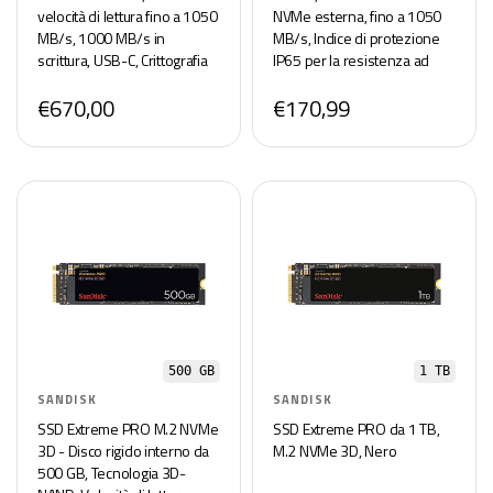
velocità di lettura fino a 1050
NVMe esterna, fino a 1050
MB/s, 1000 MB/s in
MB/s, Indice di protezione
scrittura, USB-C, Crittografia
IP65 per la resistenza ad
hardware, Protezione IP65
acqua e polvere - Monterey
€670,00
€170,99
per la resistenza ad acqua e
polvere,Monterey
500 GB
1 TB
SANDISK
SANDISK
SSD Extreme PRO M.2 NVMe
SSD Extreme PRO da 1 TB,
3D - Disco rigido interno da
M.2 NVMe 3D, Nero
500 GB, Tecnologia 3D-