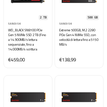
2 TB
500 GB
SANDISK
SANDISK
WD_BLACK SN8100 PCIe
Extreme 500GB, M.2 2280
Gen 5 NVMe SSD 2 TB (Fino
PCIe Gen 4 NVMe SSD, con
a 14.900MB/s lettura
velocità di lettura fino a 5150
sequenziale, fino a
MB/s
14.000MB/s scrittura
sequenziale, M.2 2280, con
€459,00
€138,99
dissaptore di calore, TLC 3D
CBA NAND) POWERED BY
SANDISK