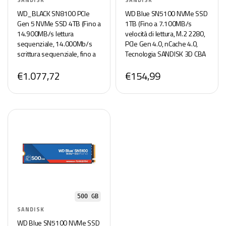
SANDISK
SANDISK
WD_BLACK SN8100 PCIe
WD Blue SN5100 NVMe SSD
Gen 5 NVMe SSD 4TB (Fino a
1TB (Fino a 7.100MB/s
14.900MB/s lettura
velocità di lettura, M.2 2280,
sequenziale, 14.000Mb/s
PCIe Gen 4.0, nCache 4.0,
scrittura sequenziale, fino a
Tecnologia SANDISK 3D CBA
2.400TBW, M.2 2280,
NAND, Acronis True Image,
€1.077,72
€154,99
dissaptore di calore, TLC 3D
clonazione e migrazione)
CBA NAND) POWERED BY
POWERED BY SANDISK
SANDISK
500 GB
SANDISK
WD Blue SN5100 NVMe SSD