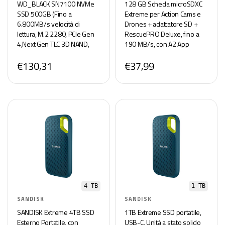
WD_BLACK SN7100 NVMe
128 GB Scheda microSDXC
SSD 500GB (Fino a
Extreme per Action Cams e
6.800MB/s velocità di
Drones + adattatore SD +
lettura, M.2 2280, PCIe Gen
RescuePRO Deluxe, fino a
4,Next Gen TLC 3D NAND,
190 MB/s, con A2 App
Progettata per i laptop e i
Performance, UHS-I, Classe
€130,31
€37,99
dispositivi portatili da
10, U3, V30
gaming) POWERED BY
SANDISK
4 TB
1 TB
SANDISK
SANDISK
SANDISK Extreme 4TB SSD
1TB Extreme SSD portatile,
Esterno Portatile, con
USB-C, Unità a stato solido