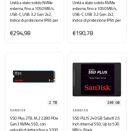
Unità a stato solido NVMe
Unità a stato solido NVMe
esterna, fino a 1050 MB/s,
esterna, fino a 1050 MB/s,
USB-C, USB 3.2 Gen 2x2,
USB-C, USB 3.2 Gen 2x2,
Indice di protezione IP65 per
Indice di protezione IP65 per
la resistenza ad acqua e
la resistenza ad acqua e
€294,98
€190,78
polvere, Nero
polvere, Nero
2 TB
240 GB
SANDISK
SANDISK
SSD Plus 2TB, M.2 2280 PCIe
SSD PLUS 240 GB Sata III 2.5
Gen3 NVMe SSD, con
Inch Internal SSD, Up to 530
velocità di lettura fino a 3200
MB/s, Black