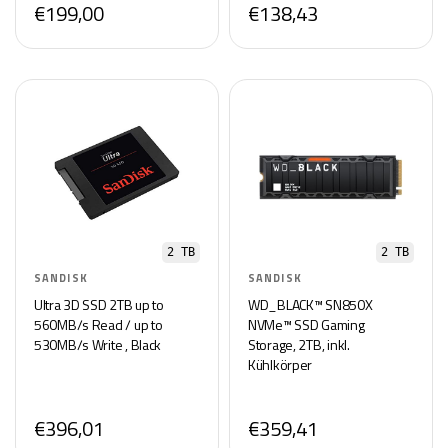
€199,00
€138,43
2 TB
2 TB
SANDISK
SANDISK
Ultra 3D SSD 2TB up to
WD_BLACK™ SN850X
560MB/s Read / up to
NVMe™ SSD Gaming
530MB/s Write , Black
Storage, 2TB, inkl.
Kühlkörper
€396,01
€359,41