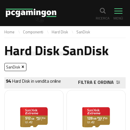
RICERCA
MENÙ
Home
Componenti
Hard Disk
SanDisk
Hard Disk SanDisk
SanDisk
94
Hard Disk in vendita online
FILTRA E ORDINA