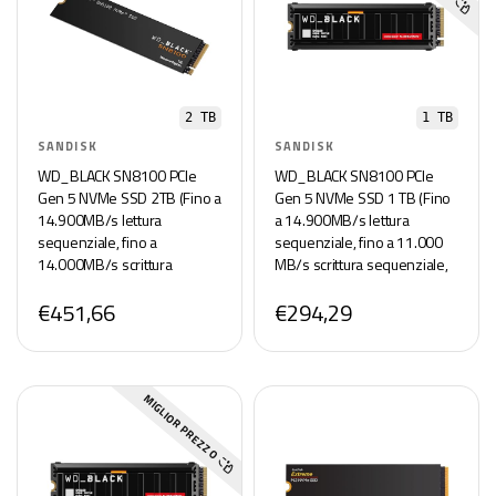
2 TB
1 TB
SANDISK
SANDISK
WD_BLACK SN8100 PCIe
WD_BLACK SN8100 PCIe
Gen 5 NVMe SSD 2TB (Fino a
Gen 5 NVMe SSD 1 TB (Fino
14.900MB/s lettura
a 14.900MB/s lettura
sequenziale, fino a
sequenziale, fino a 11.000
14.000MB/s scrittura
MB/s scrittura sequenziale,
sequenziale, fino a
M.2 2280, con dissipatore di
€451,66
€294,29
1.200TBW, M.2 2280, TLC 3D
calore, TLC 3D CBA NAND)
CBA NAND) POWERED BY
POWERED BY SANDISK
SANDISK
MIGLIOR PREZZO