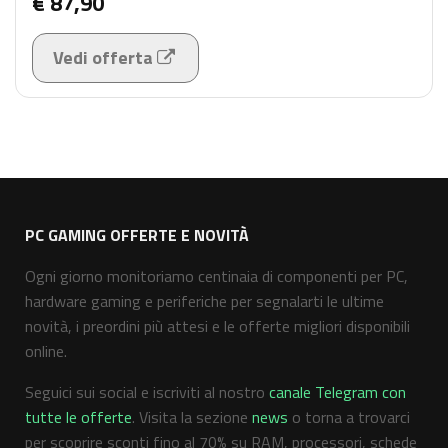
€ 87,90
Vedi offerta
PC GAMING OFFERTE E NOVITÀ
Ogni giorno monitoriamo centinaia di componenti per PC,
hardware gaming e periferiche per segnalarti le ultime
novità, i preordini più attesi e le offerte migliori disponibili
online.
Seguici sui social e iscriviti al nostro
canale Telegram con
tutte le offerte
. Visita la sezione
news
o torna a trovarci
per scoprire sconti fino al 70% su RAM, processori, schede