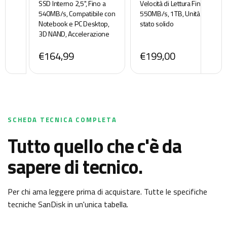
SSD Interno 2,5", Fino a
Velocità di Lettura Fino a
540MB/s, Compatibile con
550MB/s, 1TB, Unità a
Notebook e PC Desktop,
stato solido
3D NAND, Accelerazione
dinamica di scrittura, Hard
€164,99
€199,00
Disk SSD Interno -
CT1000BX500SSD101
SCHEDA TECNICA COMPLETA
Tutto quello che c'è da
sapere di tecnico.
Per chi ama leggere prima di acquistare. Tutte le specifiche
tecniche
SanDisk
in un'unica tabella.