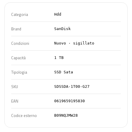
Categoria
Hdd
Brand
SanDisk
Condizioni
Nuovo · sigillato
Capacità
1 TB
Tipologia
SSD Sata
SKU
SDSSDA-1T00-G27
EAN
0619659195830
Codice esterno
B09NQJMW28