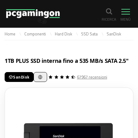
RICERCA
MENÙ
Home
Componenti
Hard Disk
SSD Sata
SanDisk
1TB PLUS SSD interna fino a 535 MB/s SATA 2.5"
SanDisk
·
67967 recensioni