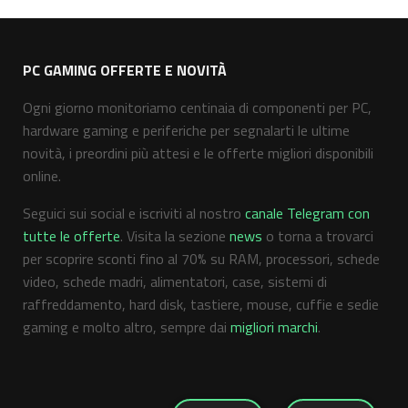
PC GAMING OFFERTE E NOVITÀ
Ogni giorno monitoriamo centinaia di componenti per PC,
hardware gaming e periferiche per segnalarti le ultime
novità, i preordini più attesi e le offerte migliori disponibili
online.
Seguici sui social e iscriviti al nostro
canale Telegram con
tutte le offerte
. Visita la sezione
news
o torna a trovarci
per scoprire sconti fino al 70% su RAM, processori, schede
video, schede madri, alimentatori, case, sistemi di
raffreddamento, hard disk, tastiere, mouse, cuffie e sedie
gaming e molto altro, sempre dai
migliori marchi
.