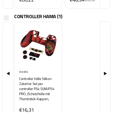
€52,04
CONTROLLER HAMA
(1)
HAMA
Controller Hülle Silikon
Zubehör Set per
controller PS4 SLIM/PS4
PRO, (Schutzhülle mit
Thumbstick-Kappen,
Trigger-Aufsätzen,
€16,31
Touchpad-Schutzfolie,