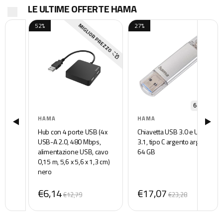
LE ULTIME OFFERTE HAMA
52%
27%
MIGLIOR PREZZO
64 GB
HAMA
HAMA
Hub con 4 porte USB (4x
Chiavetta USB 3.0 e USB
USB-A 2.0, 480 Mbps,
3.1, tipo C argento argento
alimentazione USB, cavo
64 GB
0,15 m, 5,6 x 5,6 x 1,3 cm)
nero
€6,14
€17,07
€12,79
€23,28