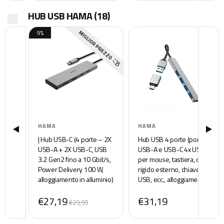
HUB USB HAMA
(18)
9%
MIGLIOR PREZZO
HAMA
HAMA
| Hub USB-C (4 porte – 2X
Hub USB 4 porte (porta
USB-A + 2X USB-C, USB
USB-A e USB-C 4x USB-A
3.2 Gen2 fino a 10 Gbit/s,
per mouse, tastiera, disco
Power Delivery 100 W,
rigido esterno, chiavetta
alloggiamento in alluminio)
USB, ecc., alloggiamento in
Grigio
alluminio, ultra sottile,
€27,19
€31,19
adattatore USB per ufficio,
€29,99
casa ufficio)