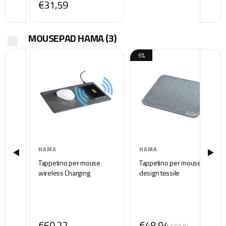
€31,59
Nero
MOUSEPAD HAMA
(3)
6%
HAMA
HAMA
Tappetino per mouse
Tappetino per mouse
wireless Charging
design tessile
€60,22
€48,94