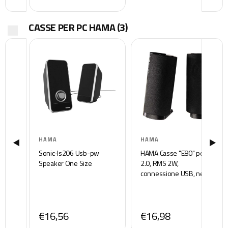
Adesivo, Custodia in
silicone), Undead
CASSE PER PC HAMA
(3)
HAMA
HAMA
Sonic-ls206 Usb-pw
HAMA Casse "E80" per PC,
Speaker One Size
2.0, RMS 2W,
connessione USB, nero
€16,56
€16,98