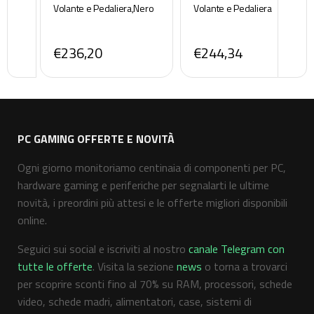
Volante e Pedaliera,Nero
Volante e Pedaliera
€236,20
€244,34
PC GAMING OFFERTE E NOVITÀ
Ogni giorno monitoriamo centinaia di componenti per PC,
hardware gaming e periferiche per segnalarti le ultime
novità, i preordini più attesi e le offerte migliori disponibili
online.
Seguici sui social e iscriviti al nostro
canale Telegram con
tutte le offerte
. Visita la sezione
news
o torna a trovarci
per scoprire sconti fino al 70% su RAM, processori, schede
video, schede madri, alimentatori, case, sistemi di