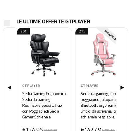
LE ULTIME OFFERTE GTPLAYER
26%
21%
MIGLIOR PREZZO
GTPLAYER
GTPLAYER
Sedia Gaming Ergonomica
Sedia da gaming, con
Sedia da Gaming
poggiapiedi, altoparlante
Reclinabile Sedia Ufficio
Bluetooth, ergonomica, da
con Poggiapiedi Sedia
ufficio, da scrivania, con
Gamer Schienale
schienale regolabile,
Regolabile per Lavoro e
portata 150 kg, colore:
€124,96
€142,49
Gioco Nero
rosa
€169,99
€179,99