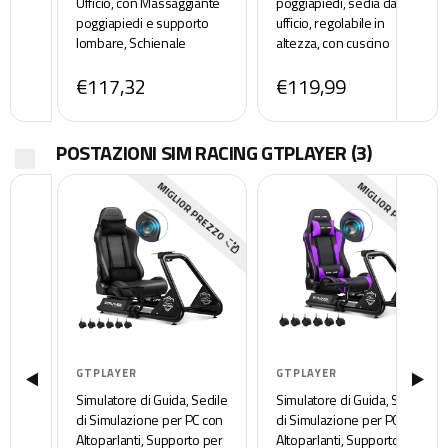
Ufficio, con Massaggiante
poggiapiedi, sedia da
poggiapiedi e supporto
ufficio, regolabile in
lombare, Schienale
altezza, con cuscino
Regolabile 90-135°,
lombare, sedia girevole in
€117,32
€119,99
Portata 150 kg, sedia per
ecopelle nera
computer, Bianco-Nero
POSTAZIONI SIM RACING GTPLAYER
(3)
MIGLIOR PREZZO
MIGLIOR PREZZO
GTPLAYER
GTPLAYER
Simulatore di Guida, Sedile
Simulatore di Guida, Sedile
di Simulazione per PC con
di Simulazione per PC con
Altoparlanti, Supporto per
Altoparlanti, Supporto per