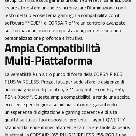
setup. Con una vasta gamma di colori ed effetti dinamici, puoi
creare atmosfere uniche e sincronizzare l'illuminazione con il
resto del tuo ecosistema gaming. La compatibilità con il
software **iCUE** di CORSAIR offre un controllo avanzato
su illuminazione, macro e impostazioni, permettendo una
personalizzazione profonda e intuitiva.
Ampia Compatibilità
Multi-Piattaforma
La versatilità è un altro punto di forza della CORSAIR K65
PLUS WIRELESS. Progettata per soddisfare le esigenze di
un'ampia gamma di giocatori, è **compatibile con PC, PS5,
PS4 e Xbox**. Questa ampia compatibilità la rende una scelta
eccellente per chi gioca su più piattaforme, garantendo
un'esperienza di digitazione e gaming coerente e di alta
qualità su tutti i tuoi dispositivi preferiti. Il layout QWERTY
standard la rende immediatamente familiare e facile da usare.
In sintesi, la CORSAIR K65 PLUS WIRELESS 75% RGB è una