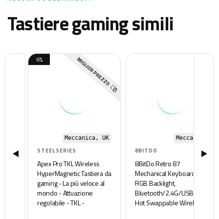
tastiere gaming simili
6%
MIGLIOR PREZZO
Meccanica, UK
Meccanica
STEELSERIES
8BITDO
Apex Pro TKL Wireless
8BitDo Retro 87
HyperMagnetic Tastiera da
Mechanical Keyboard with
gaming - La più veloce al
RGB Backlight,
mondo - Attuazione
Bluetooth/2.4G/USB-C
regolabile - TKL -
Hot Swappable Wireless
Copritasti in PBT -
Gaming Keyboard for