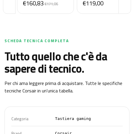
€160,83
€119,00
Bluetooth - 2,4GHz - USB-
Windows and Android -
€171,06
C - Layout QWERTY
Xbox Edition (Officially
Inglese (UK)
Licensed) - QWERTY
English
SCHEDA TECNICA COMPLETA
Tutto quello che c'è da
sapere di tecnico.
Per chi ama leggere prima di acquistare. Tutte le specifiche
tecniche
Corsair
in un'unica tabella.
Categoria
Tastiera gaming
Brand
Corsair