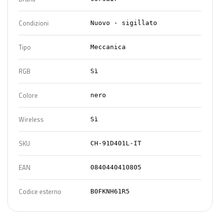
Condizioni
Nuovo · sigillato
Tipo
Meccanica
RGB
Sì
Colore
nero
Wireless
Sì
SKU
CH-91D401L-IT
EAN
0840440410805
Codice esterno
B0FKNH61R5