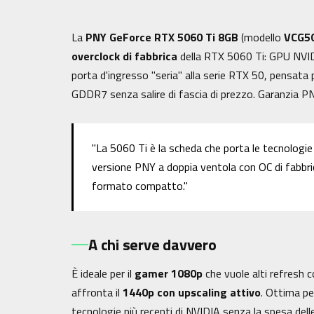
La
PNY GeForce RTX 5060 Ti 8GB
(modello
VCG5
overclock di fabbrica
della RTX 5060 Ti: GPU NVID
porta d'ingresso "seria" alla serie RTX 50, pensata
GDDR7 senza salire di fascia di prezzo. Garanzia PN
"La 5060 Ti è la scheda che porta le tecnologie
versione PNY a doppia ventola con OC di fabbric
formato compatto."
A chi serve davvero
È ideale per il
gamer 1080p
che vuole alti refresh c
affronta il
1440p con upscaling attivo
. Ottima pe
tecnologie più recenti di NVIDIA senza la spesa delle 