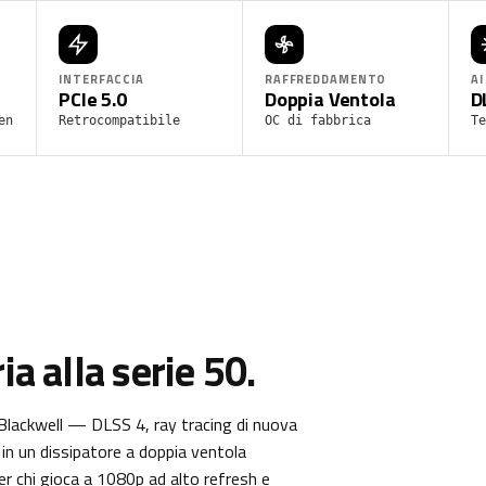
INTERFACCIA
RAFFREDDAMENTO
AI
PCIe 5.0
Doppia Ventola
D
en
Retrocompatibile
OC di fabbrica
Te
ia alla serie 50.
lackwell — DLSS 4, ray tracing di nuova
in un dissipatore a doppia ventola
r chi gioca a 1080p ad alto refresh e