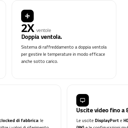
2X
ventole
Doppia ventola.
Sistema di raffreddamento a doppia ventola
per gestire le temperature in modo efficace
anche sotto carico.
Uscite video fino a 
locked di fabbrica
: le
Le uscite
DisplayPort
e
H
re i valori di riferimento
(8K)
e le configurazioni mul