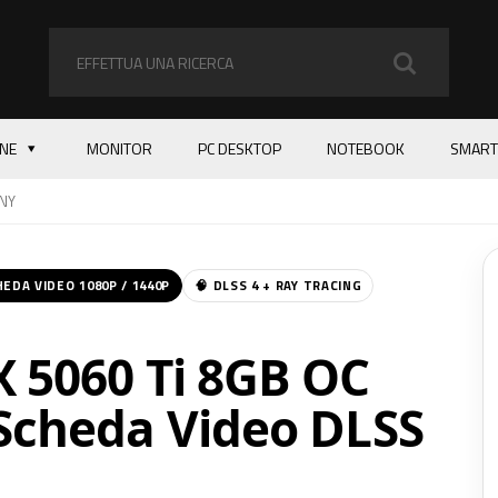
ONE
MONITOR
PC DESKTOP
NOTEBOOK
SMART
NY
HEDA VIDEO 1080P / 1440P
🧠 DLSS 4 + RAY TRACING
 5060 Ti 8GB OC
Scheda Video DLSS