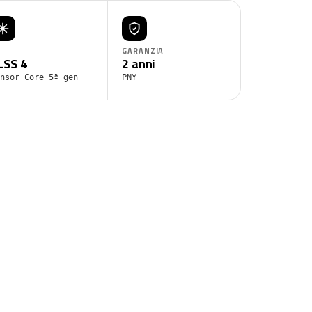
GARANZIA
LSS 4
2 anni
nsor Core 5ª gen
PNY