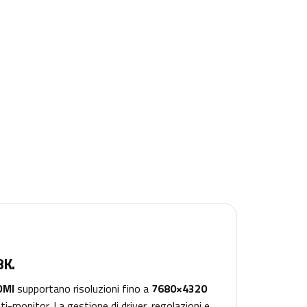
8K.
DMI
supportano risoluzioni fino a
7680×4320
ti-monitor. La gestione di driver, regolazioni e