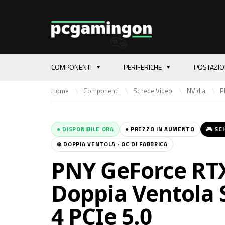
COMPONENTI
PERIFERICHE
POSTAZI
Home
Componenti
Schede Video
NVidia
P
● DISPONIBILE ORA
● PREZZO IN AUMENTO
🎮 SC
❄️ DOPPIA VENTOLA · OC DI FABBRICA
PNY GeForce RTX
Doppia Ventola 
4 PCIe 5.0