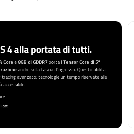
4 alla portata di tutti.
A Core
e
8GB di GDDR7
porta i
Tensor Core di 5ª
erazione
anche sulla fascia d'ingresso. Questo abilita
ay tracing avanzato: tecnologie un tempo riservate alle
ù accessibile.
oce
icati