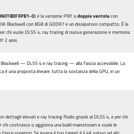
060T8DFXPB1-O
) è la versione PNY a
doppia ventola
con
IA Blackwell con 8GB di GDDR7 e un dissipatore compatto. È la
 per chi vuole DLSS 4, ray tracing di nuova generazione e memoria
Y 2 anni.
 Blackwell — DLSS 4 e ray tracing — alla fascia accessibile. La
a è una proposta lineare: tutta la sostanza della GPU, in un
on dettagli elevati e ray tracing fluido grazie al DLSS 4, e per chi
r chi costruisce o aggiorna una build mainstream e vuole le
fasce superiori. Se invece il tuo target è il 4K nativo ad alti