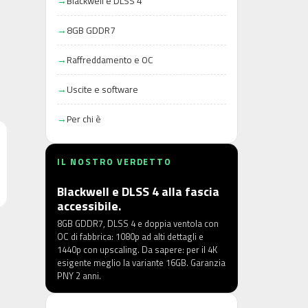
Blackwell e DLSS 4
8GB GDDR7
Raffreddamento e OC
Uscite e software
Per chi è
IL NOSTRO VERDETTO
Blackwell e DLSS 4 alla fascia
accessibile.
8GB GDDR7, DLSS 4 e doppia ventola con
OC di fabbrica: 1080p ad alti dettagli e
1440p con upscaling. Da sapere: per il 4K
esigente meglio la variante 16GB. Garanzia
PNY 2 anni.