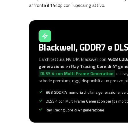
affronta il 1440p con l'upscaling attivo.
Blackwell, GDDR7 e DLSS 
L'architettura NVIDIA Blackwell con
4608 CUD
generazione
e i
Ray Tracing Core di 4ª gen
DLSS 4 con Multi Frame Generation
e il r
schede premium, oggi disponibili a un prezzo pi
8GB GDDR7: memoria di ultima generazione, vel
DLSS 4 con Multi Frame Generation per fps moltipl
Ray Tracing Core di 4ª generazione