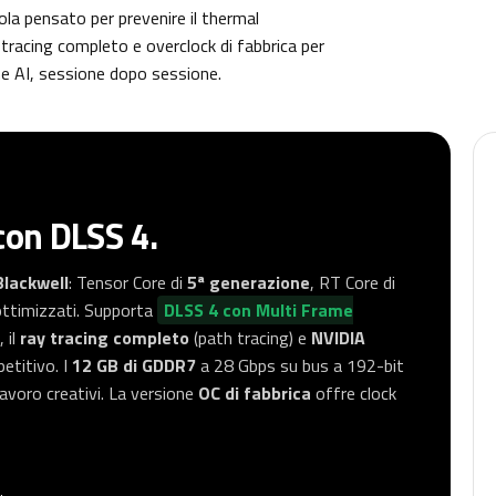
a pensato per prevenire il thermal
tracing completo e overclock di fabbrica per
one AI, sessione dopo sessione.
con DLSS 4.
Blackwell
: Tensor Core di
5ª generazione
, RT Core di
ttimizzati. Supporta
DLSS 4 con Multi Frame
 il
ray tracing completo
(path tracing) e
NVIDIA
etitivo. I
12 GB di GDDR7
a 28 Gbps su bus a 192-bit
 lavoro creativi. La versione
OC di fabbrica
offre clock