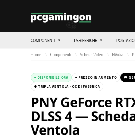
COMPONENTI
PERIFERICHE
POSTAZI
Home
Componenti
Schede Video
NVidia
P
● DISPONIBILE ORA
● PREZZO IN AUMENTO
🎮 GE
❄️ TRIPLA VENTOLA · OC DI FABBRICA
PNY GeForce RT
DLSS 4 — Scheda
Ventola