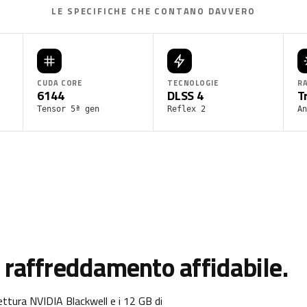
LE SPECIFICHE CHE CONTANO DAVVERO
CUDA CORE
TECNOLOGIE
R
6144
DLSS 4
T
Tensor 5ª gen
Reflex 2
An
 raffreddamento affidabile.
tura NVIDIA Blackwell e i 12 GB di