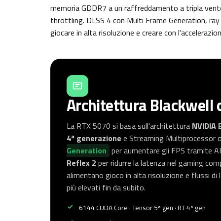
memoria GDDR7 a un raffreddamento a tripla ventol
throttling. DLSS 4 con Multi Frame Generation, ray 
giocare in alta risoluzione e creare con l'accelerazi
Architettura Blackwell 
La RTX 5070 si basa sull'architettura
NVIDIA 
4ª generazione
e Streaming Multiprocessor o
Generation
per aumentare gli FPS tramite AI,
Reflex 2
per ridurre la latenza nel gaming comp
alimentano gioco in alta risoluzione e flussi di
più elevati fin da subito.
6144 CUDA Core · Tensor 5ª gen · RT 4ª gen