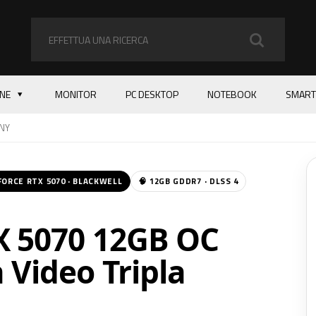
ONE
MONITOR
PC DESKTOP
NOTEBOOK
SMART
NY
FORCE RTX 5070 · BLACKWELL
🧠 12GB GDDR7 · DLSS 4
X 5070 12GB OC
 Video Tripla