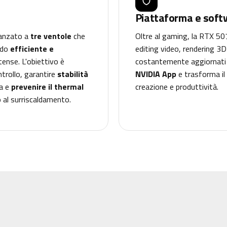
Piattaforma e soft
vanzato a
tre ventole
che
Oltre al gaming, la RTX 5
modo
efficiente e
editing video, rendering 3D 
ntense. L'obiettivo è
costantemente aggiornati pe
trollo, garantire
stabilità
NVIDIA App
e trasforma il
da e
prevenire il thermal
creazione e produttività.
o al surriscaldamento.