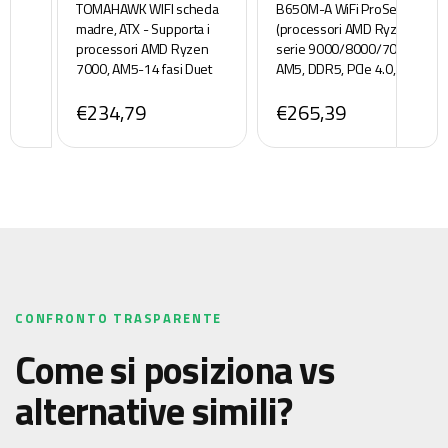
TOMAHAWK WIFI scheda
B650M-A WiFi ProSeries
madre, ATX - Supporta i
(processori AMD Ryzen
processori AMD Ryzen
serie 9000/8000/7000,
7000, AM5-14 fasi Duet
AM5, DDR5, PCIe 4.0, M.2,
Rail da 80A, DDR5 fino a
SATA 6Gb/s, USB 3.2 Gen
€234,79
€265,39
6400+MHz/OC, 2 x PCIe
2, HDMI/DP, Wi-Fi 6E,
4.0 x16, 3 x M.2 Gen4, Wi-
Bluetooth 5.3, 2.5Gbps
Fi 6E
LAN, mATX)
CONFRONTO TRASPARENTE
Come si posiziona vs
alternative simili?