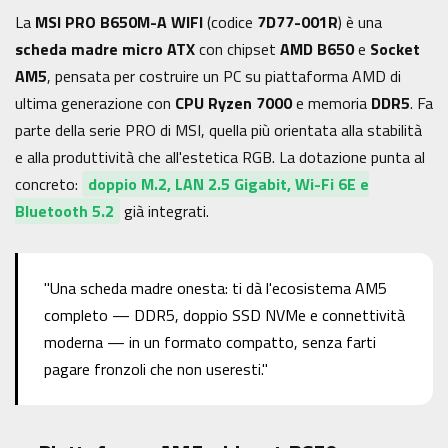
La
MSI PRO B650M-A WIFI
(codice
7D77-001R
) è una
scheda madre micro ATX
con chipset
AMD B650
e
Socket
AM5
, pensata per costruire un PC su piattaforma AMD di
ultima generazione con
CPU Ryzen 7000
e memoria
DDR5
. Fa
parte della serie PRO di MSI, quella più orientata alla stabilità
e alla produttività che all'estetica RGB. La dotazione punta al
concreto:
doppio M.2, LAN 2.5 Gigabit, Wi-Fi 6E e
Bluetooth 5.2
già integrati.
"Una scheda madre onesta: ti dà l'ecosistema AM5
completo — DDR5, doppio SSD NVMe e connettività
moderna — in un formato compatto, senza farti
pagare fronzoli che non useresti."