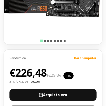
Venduto da
BoraComputer
€226,48
229,84
€
-1%
al 17/07/2026 -
dettagli
Acquista ora