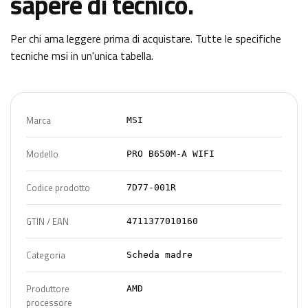
sapere di tecnico.
Per chi ama leggere prima di acquistare. Tutte le specifiche
tecniche
msi
in un'unica tabella.
Marca
MSI
Modello
PRO B650M-A WIFI
Codice prodotto
7D77-001R
GTIN / EAN
4711377010160
Categoria
Scheda madre
Produttore
AMD
processore