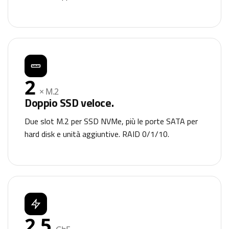
2
× M.2
Doppio SSD veloce.
Due slot M.2 per SSD NVMe, più le porte SATA per
hard disk e unità aggiuntive. RAID 0/1/10.
2.5