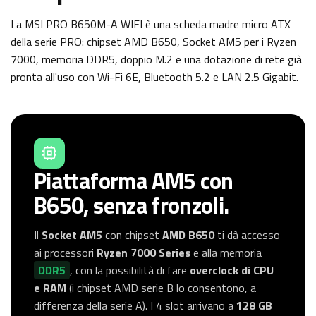
La MSI PRO B650M-A WIFI è una scheda madre micro ATX
della serie PRO: chipset AMD B650, Socket AM5 per i Ryzen
7000, memoria DDR5, doppio M.2 e una dotazione di rete già
pronta all'uso con Wi-Fi 6E, Bluetooth 5.2 e LAN 2.5 Gigabit.
Piattaforma AM5 con
B650, senza fronzoli.
Il
Socket AM5
con chipset
AMD B650
ti dà accesso
ai processori
Ryzen 7000 Series
e alla memoria
DDR5
, con la possibilità di fare
overclock di CPU
e RAM
(i chipset AMD serie B lo consentono, a
differenza della serie A). I 4 slot arrivano a
128 GB