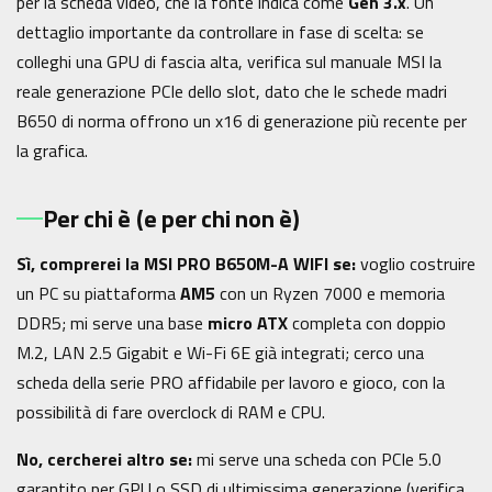
per la scheda video, che la fonte indica come
Gen 3.x
. Un
dettaglio importante da controllare in fase di scelta: se
colleghi una GPU di fascia alta, verifica sul manuale MSI la
reale generazione PCIe dello slot, dato che le schede madri
B650 di norma offrono un x16 di generazione più recente per
la grafica.
Per chi è (e per chi non è)
Sì, comprerei la MSI PRO B650M-A WIFI se:
voglio costruire
un PC su piattaforma
AM5
con un Ryzen 7000 e memoria
DDR5; mi serve una base
micro ATX
completa con doppio
M.2, LAN 2.5 Gigabit e Wi-Fi 6E già integrati; cerco una
scheda della serie PRO affidabile per lavoro e gioco, con la
possibilità di fare overclock di RAM e CPU.
No, cercherei altro se:
mi serve una scheda con PCIe 5.0
garantito per GPU o SSD di ultimissima generazione (verifica