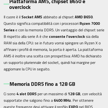
Piattaforma AM5, chipset B650 e
overclock
Il cuore è il
Socket AM5
abbinato al chipset
AMD B650
.
Questo significa compatibilità con i processori
Ryzen 7000
Series
e con la memoria DDR5. Un vantaggio del chipset serie
B rispetto alla serie A è che
consente l'overclock
sia della
RAM sia della CPU: se in futuro vorrai spingere un Ryzen X o
affinare i profili di memoria, la porta è aperta. La piattaforma
AM5 è inoltre una scelta con prospettiva: AMD ha dichiarato
un supporto pluriennale del socket, quindi hai margine per
aggiornare la CPU in seguito.
Memoria DDR5 fino a 128 GB
Ci sono
4 slot DDR5
per un massimo di
128 GB
, con velocità
supportate che salgono fino a
6400 MHz
. Per ottenere
queste frequenze devi attivare il profilo
EXPO
nel BIOS