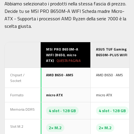
Abbiamo selezionato i prodotti nella stessa fascia di prezzo.
Decide tu se MSI PRO B650M-A WIFI Scheda madre Micro-
ATX - Supporta i processori AMD Ryzen della serie 7000 è la
scelta giusta.
MSI PRO B650M-A
ASUS TUF Gaming
WIFI (B650, micro
B650M-PLUS WIFI
ATX)
· QUESTA PAGINA
Chipset /
AMD B650 · AM5
AMD B650 · AM5
Socket
Formato
micro ATX
micro ATX
Memoria DDR5
4 slot · 128 GB
4 slot · 128 GB
Slot M.2
2× M.2
2× M.2