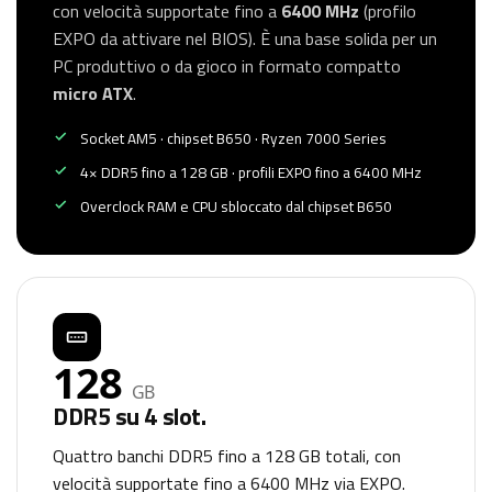
con velocità supportate fino a
6400 MHz
(profilo
EXPO da attivare nel BIOS). È una base solida per un
PC produttivo o da gioco in formato compatto
micro ATX
.
Socket AM5 · chipset B650 · Ryzen 7000 Series
4× DDR5 fino a 128 GB · profili EXPO fino a 6400 MHz
Overclock RAM e CPU sbloccato dal chipset B650
128
GB
DDR5 su 4 slot.
Quattro banchi DDR5 fino a 128 GB totali, con
velocità supportate fino a 6400 MHz via EXPO.