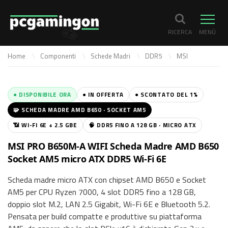
RICERCA
MENÙ
Home
Componenti
Schede Madri
DDR5
MSI
● DISPONIBILE ORA
● IN OFFERTA
● SCONTATO DEL 1%
🧩 SCHEDA MADRE AMD B650 · SOCKET AM5
📶 WI-FI 6E + 2.5 GBE
🧠 DDR5 FINO A 128 GB · MICRO ATX
MSI PRO B650M-A WIFI Scheda Madre AMD B650
Socket AM5 micro ATX DDR5 Wi-Fi 6E
Scheda madre micro ATX con chipset AMD B650 e Socket
AM5 per CPU Ryzen 7000, 4 slot DDR5 fino a 128 GB,
doppio slot M.2, LAN 2.5 Gigabit, Wi-Fi 6E e Bluetooth 5.2.
Pensata per build compatte e produttive su piattaforma