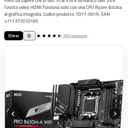
AM5: da sapere che lo slot PCIe x16 è dichiarato Gen 3.x e
l'uscita video HDMI funziona solo con una CPU Ryzen dotata
di grafica integrata. Codice prodotto 7D77-001R, EAN
4711377010160.
msi
·
209 recensioni