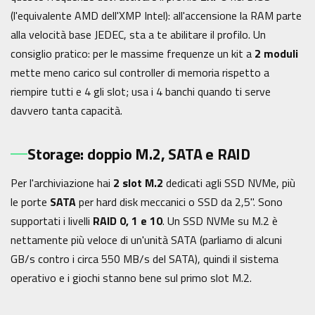
(l'equivalente AMD dell'XMP Intel): all'accensione la RAM parte
alla velocità base JEDEC, sta a te abilitare il profilo. Un
consiglio pratico: per le massime frequenze un kit a
2 moduli
mette meno carico sul controller di memoria rispetto a
riempire tutti e 4 gli slot; usa i 4 banchi quando ti serve
davvero tanta capacità.
Storage: doppio M.2, SATA e RAID
Per l'archiviazione hai
2 slot M.2
dedicati agli SSD NVMe, più
le porte
SATA
per hard disk meccanici o SSD da 2,5". Sono
supportati i livelli
RAID 0, 1 e 10
. Un SSD NVMe su M.2 è
nettamente più veloce di un'unità SATA (parliamo di alcuni
GB/s contro i circa 550 MB/s del SATA), quindi il sistema
operativo e i giochi stanno bene sul primo slot M.2.