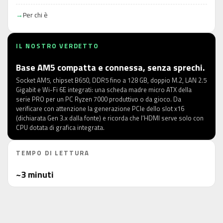
Per chi è
IL NOSTRO VERDETTO
Base AM5 compatta e connessa, senza sprechi.
Socket AM5, chipset B650, DDR5 fino a 128 GB, doppio M.2, LAN 2.5
Gigabit e Wi-Fi 6E integrati: una scheda madre micro ATX della
serie PRO per un PC Ryzen 7000 produttivo o da gioco. Da
verificare con attenzione la generazione PCIe dello slot x16
(dichiarata Gen 3.x dalla fonte) e ricorda che l'HDMI serve solo con
CPU dotata di grafica integrata.
TEMPO DI LETTURA
~3 minuti