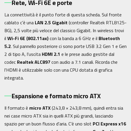
Rete, Wi-Fi 6E e porte
La connettività è il punto forte di questa scheda. Sul fronte
cablato c'è una
LAN 2.5 Gigabit
(controller Realtek RTL8125-
BG), 2,5 volte più veloce del classico Gigabit. In wireless trovi
il
Wi-Fi 6E (802.11ax)
con la banda a 6 GHz e il
Bluetooth
5.2
. Sul pannello posteriore ci sono porte USB 3.2 Gen 1 e Gen
2 di tipo A, l'uscita
HDMI 2.1
e le prese audio gestite dal
codec
Realtek ALC897
con audio a 7.1 canali. Ricorda che
l'HDMI è utilizzabile solo con una CPU dotata di grafica
integrata.
Espansione e formato micro ATX
Il formato è
micro ATX
(243,8 × 243,8 mm), quindi entra sia
nei case micro ATX sia in quelli ATX più grandi, lasciando
spazio per un buon flusso d'aria. C'è uno slot
PCI Express x16