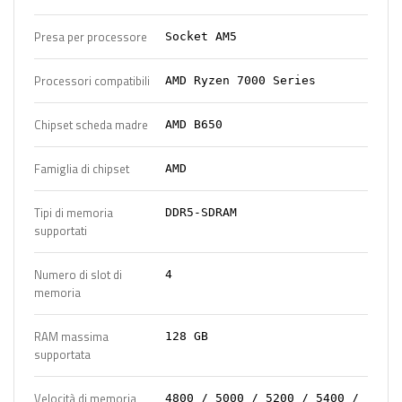
Presa per processore
Socket AM5
Processori compatibili
AMD Ryzen 7000 Series
Chipset scheda madre
AMD B650
Famiglia di chipset
AMD
Tipi di memoria
DDR5-SDRAM
supportati
Numero di slot di
4
memoria
RAM massima
128 GB
supportata
Velocità di memoria
4800 / 5000 / 5200 / 5400 /