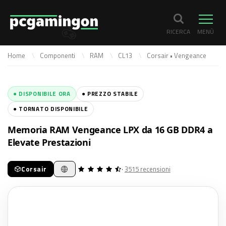
RICERCA
MENÙ
Home
Componenti
RAM
CL13
Corsair • Vengeance
● DISPONIBILE ORA
● PREZZO STABILE
● TORNATO DISPONIBILE
Memoria RAM Vengeance LPX da 16 GB DDR4 a
Elevate Prestazioni
Corsair
·
3515 recensioni