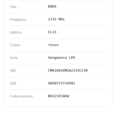
Tipo
DDR4
Frequenza
2133 MHz
Latenza
CL13
Colore
rosso
Serie
Vengeance LPX
SKU
CMK16GX4M2A2133C13R
EAN
4056572724581
Codice esterno
B0123ZCAKW