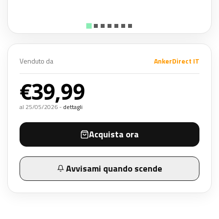
Venduto da
AnkerDirect IT
€39,99
al 25/05/2026 -
dettagli
Acquista ora
Avvisami quando scende