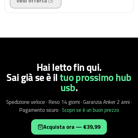
Vedi offerta
Hai letto fin qui.
Sai già se è
il
tuo prossimo hub
usb
.
Spedizione veloce · Reso 14 giorni · Garanzia Anker 2 anni ·
Pagamento sicuro ·
Scopri se è un buon prezzo
Acquista ora — €39,99