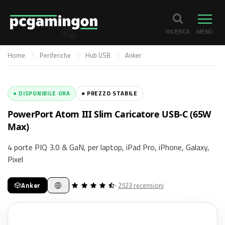
RICERCA
MENÙ
Home
Periferiche
Hub USB
Anker
● DISPONIBILE ORA
● PREZZO STABILE
PowerPort Atom III Slim Caricatore USB-C (65W
Max)
4 porte PIQ 3.0 & GaN, per laptop, iPad Pro, iPhone, Galaxy,
Pixel
Anker
·
2523 recensioni