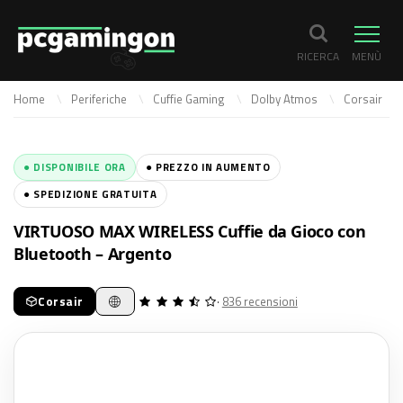
RICERCA
MENÙ
Home
Periferiche
Cuffie Gaming
Dolby Atmos
Corsair
● DISPONIBILE ORA
● PREZZO IN AUMENTO
● SPEDIZIONE GRATUITA
VIRTUOSO MAX WIRELESS Cuffie da Gioco con
Bluetooth – Argento
Corsair
·
836 recensioni