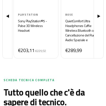
PLAYSTATION
BOSE
Sony PlayStation®5 -
QuietComfort Ultra
Pulse 3D Wireless
Headphones Cuffie
Headset
Wireless Bluetooth con
Cancellazione del Rumore,
Audio Spaziale e
Microfono, Modello Over-
€203,11
€289,99
ear con Durata della
€225,92
Batteria Fino a 24 ore,
Nero
SCHEDA TECNICA COMPLETA
Tutto quello che c'è da
sapere di tecnico.