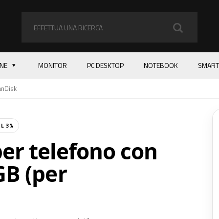
ONE
MONITOR
PC DESKTOP
NOTEBOOK
SMART
anDisk
L 3%
er telefono con
GB (per