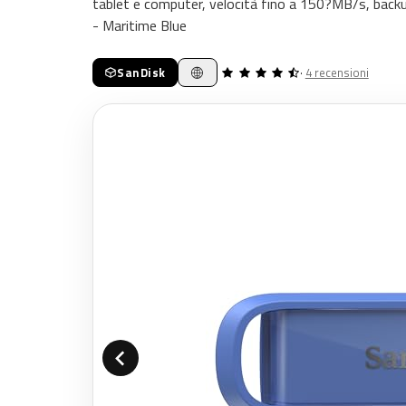
tablet e computer, velocità fino a 150?MB/s, backu
- Maritime Blue
SanDisk
·
4 recensioni