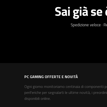
Sai già se
Spedizione veloce · R
PC GAMING OFFERTE E NOVITÀ
Ogni giorno monitoriamo centinaia di componenti p
periferiche per segnalarti le ultime novità, i preordini
disponibili online.