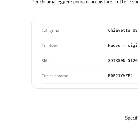
Per chi ama leggere prima di acquistare. Tutte le sp
Categoria
Chiavetta US
Condizioni
Nuovo · sigi
SKU
SDIXS0N-512G
Codice esterno
B0F21YVZF4
Specif