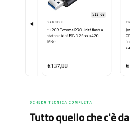
512 GB
SANDISK
T
512GB Extreme PRO Unità flash a
Je
stato solido USB 3.2 fino a 420
GB
MB/s
fi
sc
€137,88
€
SCHEDA TECNICA COMPLETA
Tutto quello che c'è da