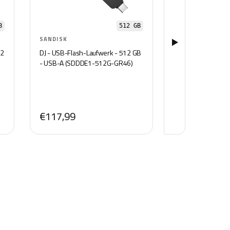
B
512 GB
SANDISK
SANDISK
12
DJ - USB-Flash-Laufwerk - 512 GB
Creator USB Type
- USB-A (SDDDE1-512G-GR46)
512GB (Per PC, Ta
Smartphone, USB 
fino a 400 MB/s,
Automatico, Gestio
mesi di Adobe Lig
€117,99
€114,00
€195