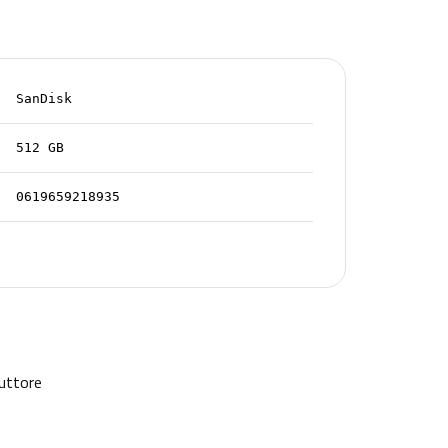
SanDisk
512 GB
0619659218935
duttore