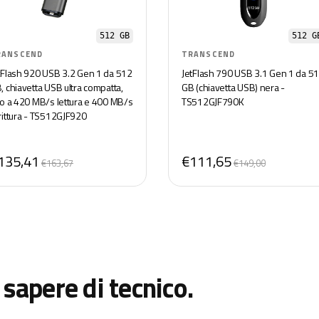
512 GB
512 G
RANSCEND
TRANSCEND
tFlash 920 USB 3.2 Gen 1 da 512
JetFlash 790 USB 3.1 Gen 1 da 5
, chiavetta USB ultra compatta,
GB (chiavetta USB) nera -
no a 420 MB/s lettura e 400 MB/s
TS512GJF790K
rittura - TS512GJF920
135,41
€111,65
€163,67
€149,00
 sapere di tecnico.