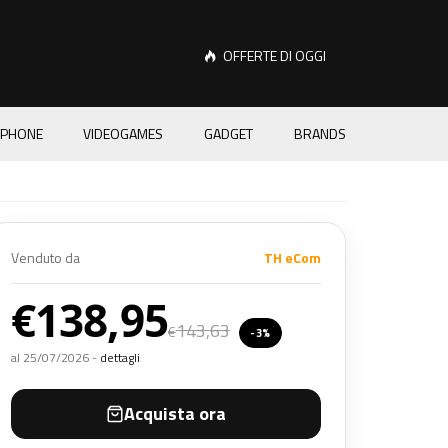
OFFERTE DI OGGI
PHONE
VIDEOGAMES
GADGET
BRANDS
Venduto da
TH eCom
€138,95
143,63
€
-3%
al 25/07/2026 -
dettagli
Acquista ora