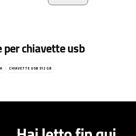
e per
chiavette usb
TA
CHIAVETTE USB 512 GB
Hai letto fin qui.