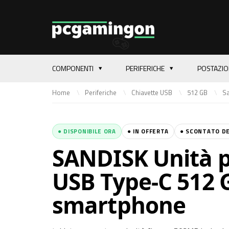
COMPONENTI
PERIFERICHE
POSTAZI
Home
Periferiche
Chiavette USB
512 GB
S
● DISPONIBILE ORA
● IN OFFERTA
● SCONTATO DE
SANDISK Unità p
USB Type-C 512 
smartphone